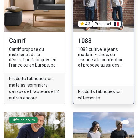
Prod. excl.
4.3
Camif
1083
Camif propose du
1083 cultive le jeans
mobilier et de la
made in France, du
décoration fabriqués en
tissage à la confection,
France ou en Europe, pour
et propose aussi des
un intérieur beau et plus
vêtements et baskets
responsable.
fabriqués en France.
Produits fabriqués ici :
matelas, sommiers,
canapés et fauteuils et 2
Produits fabriqués ici :
autres encore...
vêtements.
Offre en cours