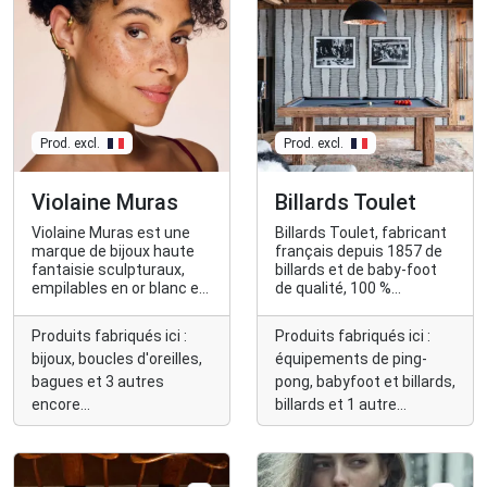
Prod. excl.
Prod. excl.
Violaine Muras
Billards Toulet
Violaine Muras est une
Billards Toulet, fabricant
marque de bijoux haute
français depuis 1857 de
fantaisie sculpturaux,
billards et de baby-foot
empilables en or blanc et
de qualité, 100 %
en or jaune.
personnalisables.
Produits fabriqués ici :
Produits fabriqués ici :
bijoux, boucles d'oreilles,
équipements de ping-
bagues et 3 autres
pong, babyfoot et billards,
encore...
billards et 1 autre
encore...