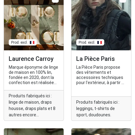
Prod. excl.
Prod. excl.
Laurence Carroy
La Pièce Paris
Marque éponyme de linge
La Pièce Paris propose
de maison en 100% lin,
des vêtements et
fondée en 2020, dont la
accessoires techniques
confection est réalisée
pour l'extérieur, à partir de
dans les Hauts-de-
matières textiles
France. Une collection de
écologiques.
Produits fabriqués ici :
vêtements en lin est
linge de maison, draps
Produits fabriqués ici :
venue enrichir la marque
l'été 2024, celle-ci est
housse, draps plats et 8
leggings, t-shirts de
fabriquée dans les Alpes
autres encore...
sport, doudounes.
Maritimes et dans le
Vaucluse.