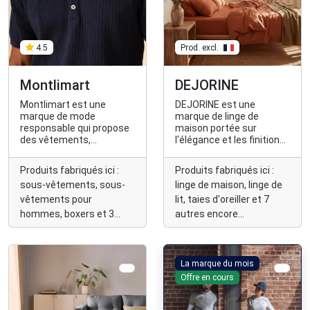
4.5
Prod. excl.
Montlimart
DEJORINE
Montlimart est une
DEJORINE est une
marque de mode
marque de linge de
responsable qui propose
maison portée sur
des vêtements,
l'élégance et les finitions
chaussures et
soignées (parures de lit,
accessoires pour homme
housses d'oreillers et des
Produits fabriqués ici :
Produits fabriqués ici :
fabriqués à moins de
nappes), confectionné
sous-vêtements, sous-
linge de maison, linge de
2000kms dont 80% de
uniquement avec des
made in France, dans des
tissus français (labellisés
vêtements pour
lit, taies d'oreiller et 7
matières plus durables
Vosges Terre Textile® et
hommes, boxers et 3
autres encore...
(naturelles, bio,
certifiés OEKO-TEX®
autres encore...
recyclées) et qui parraine
Standard 100).
des abeilles de la région
nantaise.
La marque du mois
Offre en cours