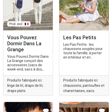
Prod. excl.
Vous Pouvez
Les Pas Petits
Dormir Dans La
Les Pas Petits : les
Grange
chaussons souples pour
toute la famille, à porter
Vous Pouvez Dormir Dans
en intérieur et en
La Grange conçoit des
extérieur (disponibles
accessoires (sacs de
jusqu’au 42).
week-end, sacs à dos,
chapeaux, draps de
voyage) pratiques et
Produits fabriqués ici :
Produits fabriqués ici :
élégants.
linge de lit, draps de lit,
chaussons, pantoufles et
draps plats.
charentaises, sacs.