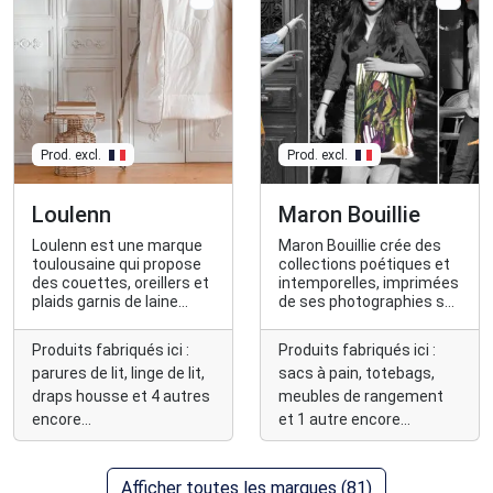
Prod. excl.
Prod. excl.
Loulenn
Maron Bouillie
Loulenn est une marque
Maron Bouillie crée des
toulousaine qui propose
collections poétiques et
des couettes, oreillers et
intemporelles, imprimées
plaids garnis de laine
de ses photographies sur
française et consignés.
des sacs et des
rangements pour le
Produits fabriqués ici :
Produits fabriqués ici :
quotidien.
parures de lit, linge de lit,
sacs à pain, totebags,
draps housse et 4 autres
meubles de rangement
encore...
et 1 autre encore...
Afficher toutes les marques (81)