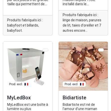
taille qui permettent de
installé dans le
jouer avec la tête.
département du Nord.
Produits fabriqués ici :
Produits fabriqués ici :
linge de maison, parures
babyfoot et billards,
de lit, taies d'oreiller et 7
babyfoot.
autres encore...
Prod. excl.
Prod. excl.
MyLedBox
Bidiartiste
MyLedBox est une boîte à
Bidiartiste est né de
lumière ou plus
l'amour d'une maman