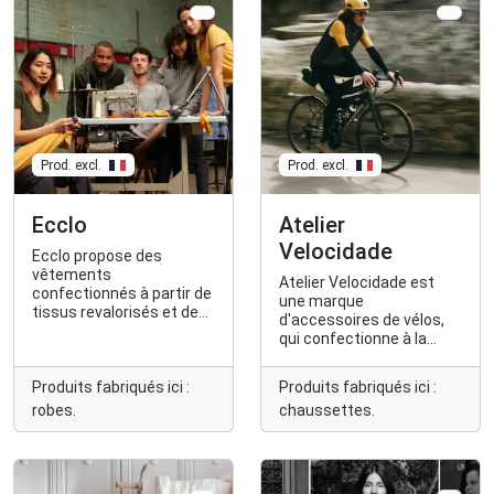
Prod. excl.
Prod. excl.
Ecclo
Atelier
Velocidade
Ecclo propose des
vêtements
Atelier Velocidade est
confectionnés à partir de
une marque
tissus revalorisés et de
d'accessoires de vélos,
fibres recyclées. Pour la
qui confectionne à la
femme et pour l'homme.
main des sacoches
bikepacking.
Produits fabriqués ici :
Produits fabriqués ici :
robes.
chaussettes.