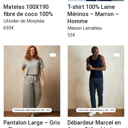
Matelas 100X190
T-shirt 100% Laine
fibre de coco 100%
Mérinos – Marron –
Homme
L’Atelier de Morphée
630
€
Maison Lemahieu
55
€
Confection: Saint-André-lez-Lille
Confection: Saint-André-lez-Lille
(59)
(59)
Pantalon Large – Gris
Débardeur Marcel en