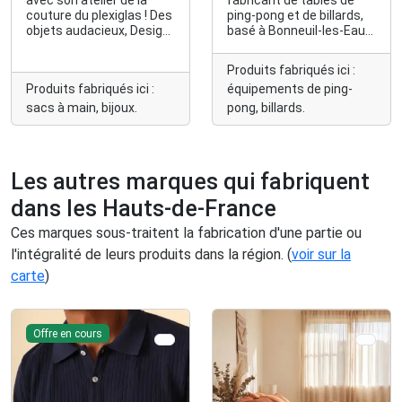
avec son atelier de la
fabricant de tables de
couture du plexiglas ! Des
ping-pong et de billards,
objets audacieux, Design
basé à Bonneuil-les-Eaux
& Chic en cristal
dans l'Oise (60).
acrylique. Voici une
Produits fabriqués ici :
marque bien française
Produits fabriqués ici :
équipements de ping-
par ses singularités
élégantes, mêlées à des
sacs à main, bijoux.
pong, billards.
envies de haute couture.
Bijoux, Accessoires de
mode ou Déco. Des
pièces uniques qui
Les autres marques qui fabriquent
détournent bien des
regards ! L’empreinte
dans les Hauts-de-France
d’une femme, Isabel
d’Esquermoise. Bien plus
Ces marques sous-traitent la fabrication d'une partie ou
que des idées, elle
l'intégralité de leurs produits dans la région. (
voir sur la
apporte des solutions
carte
stylées, pour celles qui
)
osent.
Offre en cours