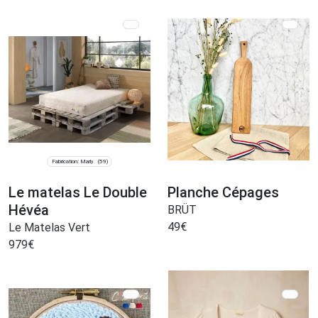
Fabrication: Marly
(59)
Le matelas Le Double
Planche Cépages
Hévéa
BRÜT
49
€
Le Matelas Vert
979
€