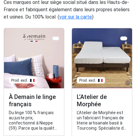
Ces marques ont leur siège social situé dans les Hauts-de-
France et fabriquent également dans leurs propres ateliers
et usines. Du 100% local. (
voir sur la carte
)
Prod. excl.
Prod. excl.
À Demain le linge
L’Atelier de
français
Morphée
Du linge 100 % français
L’Atelier de Morphée est
au juste prix,
un fabricant français de
confectionné à Nieppe
literie artisanale basé à
(59). Parce que la qualité
Tourcoing. Spécialiste du
doit être accessible.
sur-mesure depuis plus