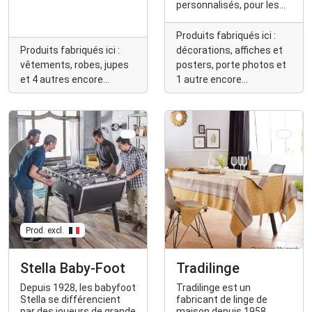
sont fabriquées à
personnalisés, pour les
Roubaix.
bébés, les enfants et la
famille (toises, porte-
Produits fabriqués ici :
manteaux, cadres
Produits fabriqués ici :
décorations, affiches et
photos, affiches,
coussins...)
vêtements, robes, jupes
posters, porte photos et
et 4 autres encore...
1 autre encore...
Prod. excl.
Stella Baby-Foot
Tradilinge
Depuis 1928, les babyfoot
Tradilinge est un
Stella se différencient
fabricant de linge de
par des joueurs de grande
maison depuis 1958,