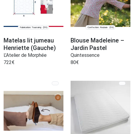
Fabrication: Tourcoing
Confection: Roubaix
(59)
(59)
Matelas lit jumeau
Blouse Madeleine –
Henriette (Gauche)
Jardin Pastel
L’Atelier de Morphée
Quintessence
722
€
80
€