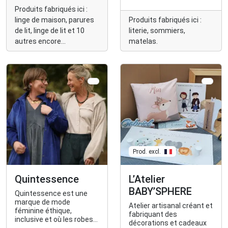
de 25 ans, il conçoit
Produits fabriqués ici :
matelas, sommiers et
linge de maison, parures
Produits fabriqués ici :
linge de lit à la demande,
avec des matériaux
de lit, linge de lit et 10
literie, sommiers,
naturels et locaux, pour
autres encore...
matelas.
allier confort, qualité et
éco-responsabilité au
meilleur prix
Prod. excl.
Quintessence
L’Atelier
BABY’SPHERE
Quintessence est une
marque de mode
Atelier artisanal créant et
féminine éthique,
fabriquant des
inclusive et où les robes
décorations et cadeaux