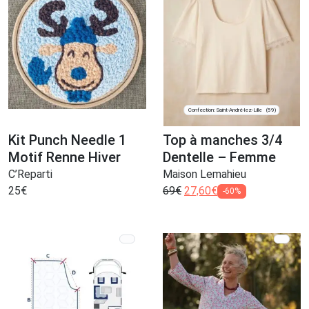
Confection: Saint-André-lez-Lille
(59)
Kit Punch Needle 1
Top à manches 3/4
Motif Renne Hiver
Dentelle – Femme
C’Reparti
Maison Lemahieu
25
€
69
€
27,60
€
-60%