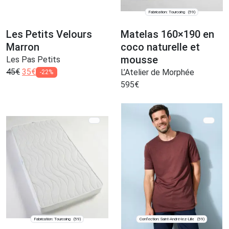
Fabrication: Tourcoing
(59)
Les Petits Velours
Matelas 160×190 en
Marron
coco naturelle et
mousse
Les Pas Petits
45
€
35
€
L’Atelier de Morphée
-22%
595
€
Fabrication: Tourcoing
Confection: Saint-André-lez-Lille
(59)
(59)