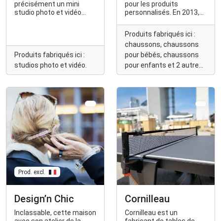
précisément un mini
pour les produits
studio photo et vidéo
personnalisés. En 2013,
pour réaliser soi-même,
Elodie décide de fabriquer
en toute autonomie, les
des chaussons souples
Produits fabriqués ici :
shooting photos de ses
personnalisés.
chaussons, chaussons
produits et la réalisation
de vidéos 360°. Myledbox
Produits fabriqués ici :
pour bébés, chaussons
est une marque déposée
studios photo et vidéo.
pour enfants et 2 autres
par Design'n Chic.
encore...
Prod. excl.
Design’n Chic
Cornilleau
Inclassable, cette maison
Cornilleau est un