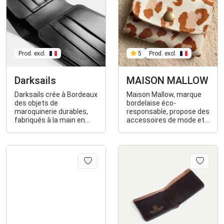
Prod. excl.
Prod. excl.
5
Darksails
MAISON MALLOW
Darksails crée à Bordeaux
Maison Mallow, marque
des objets de
bordelaise éco-
maroquinerie durables,
responsable, propose des
fabriqués à la main en
accessoires de mode et
cuir pleine fleur :
déco, fabriqués en
ceintures, portefeuilles,
France, avec des
étuis de protection,
matériaux de qualité
protège-carnets, porte-
alliant design et
cartes, dessous de
intemporalité.
verre...