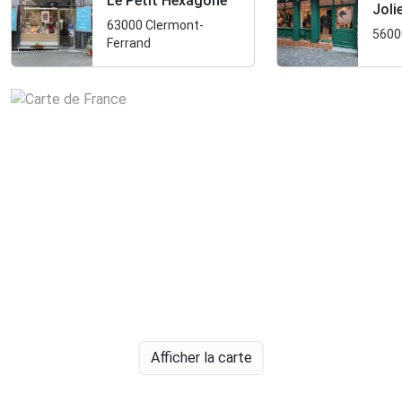
Le Petit Hexagone
Joli
63000 Clermont-
5600
Ferrand
Afficher la carte