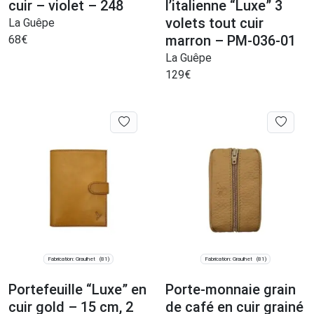
cuir – violet – 248
l’italienne “Luxe” 3
volets tout cuir
La Guêpe
marron – PM-036-01
68
€
La Guêpe
129
€
Fabrication: Graulhet
Fabrication: Graulhet
(81)
(81)
Portefeuille “Luxe” en
Porte-monnaie grain
cuir gold – 15 cm, 2
de café en cuir grainé