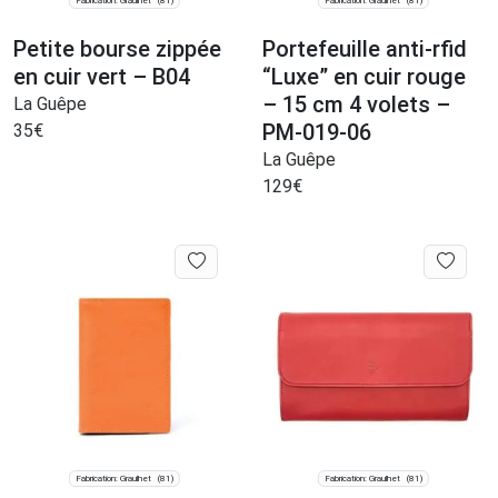
Fabrication: Graulhet
Fabrication: Graulhet
(81)
(81)
Petite bourse zippée
Portefeuille anti-rfid
en cuir vert – B04
“Luxe” en cuir rouge
– 15 cm 4 volets –
La Guêpe
PM-019-06
35
€
La Guêpe
129
€
Fabrication: Graulhet
Fabrication: Graulhet
(81)
(81)