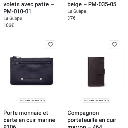
volets avec patte –
beige – PM-035-05
PM-010-01
La Guêpe
37
€
La Guêpe
106
€
Fabrication: Graulhet
Fabrication: Graulhet
(81)
(81)
Porte monnaie et
Compagnon
carte en cuir marine –
portefeuille en cuir
9106
marron – 464