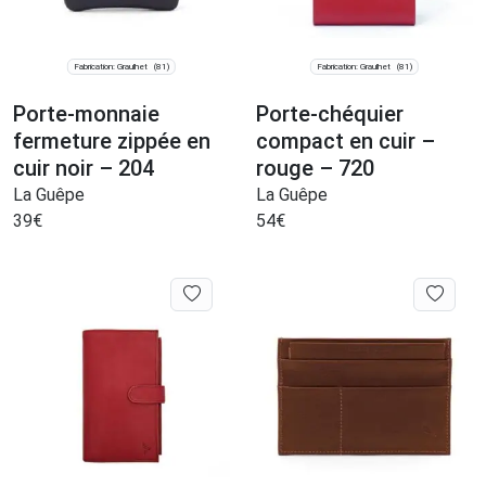
Fabrication: Graulhet
Fabrication: Graulhet
(81)
(81)
Porte-monnaie
Porte-chéquier
fermeture zippée en
compact en cuir –
cuir noir – 204
rouge – 720
La Guêpe
La Guêpe
39
€
54
€