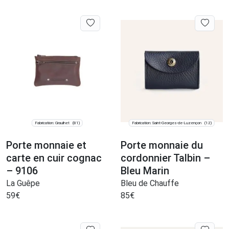
Fabrication: Graulhet
Fabrication: Saint-Georges-de-Luzençon
(81)
(12)
Porte monnaie et
Porte monnaie du
carte en cuir cognac
cordonnier Talbin –
– 9106
Bleu Marin
La Guêpe
Bleu de Chauffe
59
€
85
€