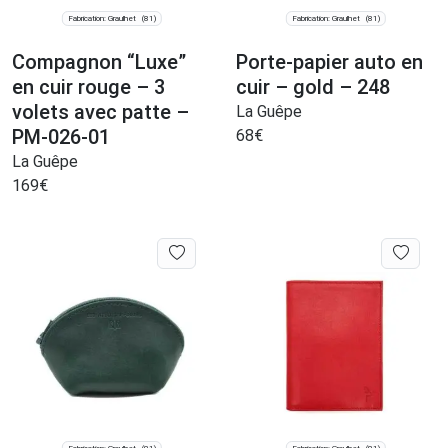
Fabrication: Graulhet
Fabrication: Graulhet
(81)
(81)
Compagnon “Luxe”
Porte-papier auto en
en cuir rouge – 3
cuir – gold – 248
volets avec patte –
La Guêpe
PM-026-01
68
€
La Guêpe
169
€