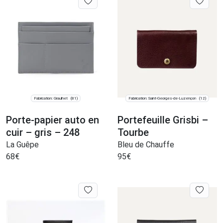
Fabrication: Graulhet
Fabrication: Saint-Georges-de-Luzençon
(81)
(12)
Porte-papier auto en
Portefeuille Grisbi –
cuir – gris – 248
Tourbe
La Guêpe
Bleu de Chauffe
68
€
95
€