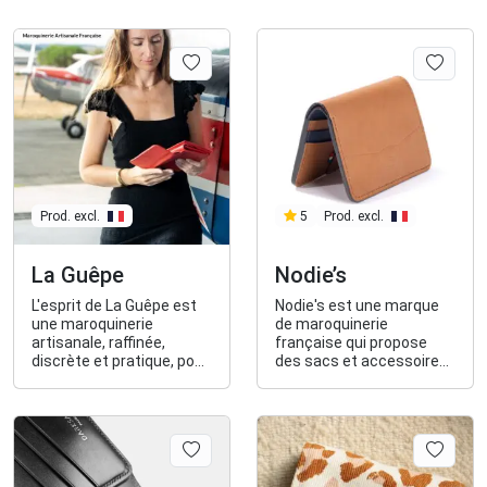
Prod. excl.
Prod. excl.
5
La Guêpe
Nodie’s
L'esprit de La Guêpe est
Nodie's est une marque
une maroquinerie
de maroquinerie
artisanale, raffinée,
française qui propose
discrète et pratique, pour
des sacs et accessoires
ceux et celles qui vivent
élégants et
leur vie avec authenticité,
responsables.
sans artifice, ni faux-
semblant.