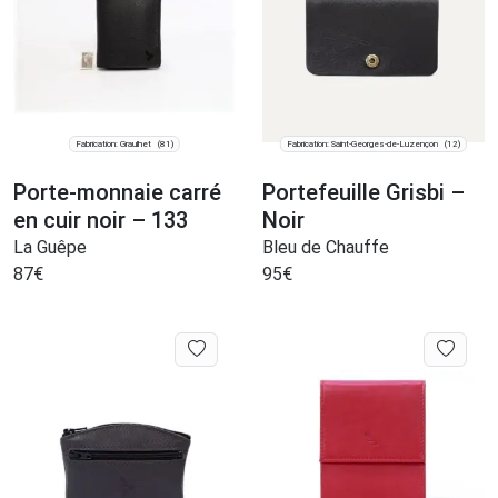
Fabrication: Graulhet
Fabrication: Saint-Georges-de-Luzençon
(81)
(12)
Porte-monnaie carré
Portefeuille Grisbi –
en cuir noir – 133
Noir
La Guêpe
Bleu de Chauffe
87
€
95
€