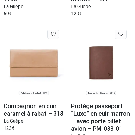
La Guêpe
La Guêpe
59
€
129
€
Fabrication: Graulhet
Fabrication: Graulhet
(81)
(81)
Compagnon en cuir
Protège passeport
caramel à rabat – 318
“Luxe” en cuir marron
– avec porte billet
La Guêpe
avion – PM-033-01
123
€