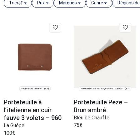
Trier
Prix
Marques
Genre
Régions de
Fabrication: Graulhet
Fabrication: Saint-Georges-de-Luzençon
(81)
(12)
Portefeuille à
Portefeuille Peze –
l’italienne en cuir
Brun ambré
fauve 3 volets – 960
Bleu de Chauffe
75
€
La Guêpe
100
€