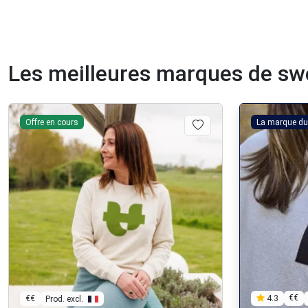
Les meilleures marques de sw
Offre en cours
La marque du
€€
€€
4.3
Prod. excl.