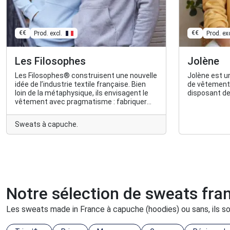
€€
€€
Prod. excl.
Prod. exc
Les Filosophes
Jolène
Les Filosophes® construisent une nouvelle
Jolène est u
idée de l’industrie textile française. Bien
de vêtement
loin de la métaphysique, ils envisagent le
disposant de 
vêtement avec pragmatisme : fabriquer
des pièces intemporelles, accessibles et
les concevoir au plus proche de leurs
Sweats à capuche.
clients.
Notre sélection de sweats fra
Les sweats made in France à capuche (hoodies) ou sans, ils sont