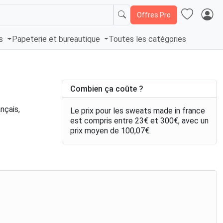
Offres Pro
és
Papeterie et bureautique
Toutes les catégories
Combien ça coûte ?
nçais,
Le prix pour les sweats made in france
est compris entre
23
€
et
300
€
, avec un
prix moyen de
100,07
€
.