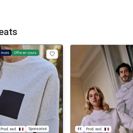
eats
 mois
Offre en cours
Sponsorisé
€€
Prod. excl.
Prod. excl.