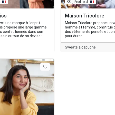
€€
.
Prod. excl.
iss
Maison Tricolore
est une marque à l’esprit
Maison Tricolore propose un ve
ous propose une large gamme
homme et femme, constitué d
s confectionnés dans son
des vêtements pensés et con
usain autour de sa devise :
pour durer.
dans corps agité.
Sweats à capuche.