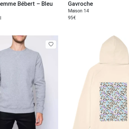
Femme Bébert – Bleu
Gavroche
Maison 14
95
€
l