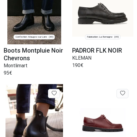
Confection: Mauges-sur-Loire
Fabrication: La Romagne
(49)
(49)
Boots Montpluie Noir
PADROR FLK NOIR
Chevrons
KLEMAN
190
€
Montlimart
95
€