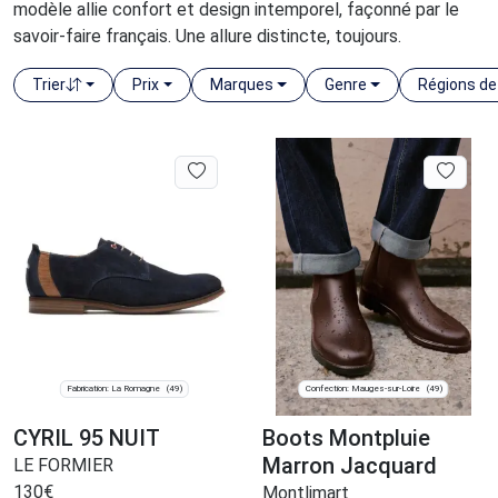
modèle allie confort et design intemporel, façonné par le
savoir-faire français. Une allure distincte, toujours.
Trier
Prix
Marques
Genre
Régions de
Fabrication: La Romagne
Confection: Mauges-sur-Loire
(49)
(49)
CYRIL 95 NUIT
Boots Montpluie
Marron Jacquard
LE FORMIER
130
€
Montlimart