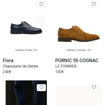
Fabrication: Pompaire
Fabrication: La Romagne
(79)
(49)
Flora
PORNIC 95 COGNAC
Chaussures de Gâtine
LE FORMIER
240
€
150
€