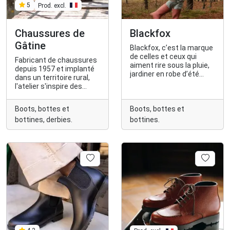
Prod. excl.
5
Chaussures de
Blackfox
Gâtine
Blackfox, c’est la marque
de celles et ceux qui
Fabricant de chaussures
aiment rire sous la pluie,
depuis 1957 et implanté
jardiner en robe d’été
dans un territoire rural,
bottes aux pieds, ou oser
l'atelier s'inspire des
porter leurs sabots au
valeurs de simplicité,
marché !
d'authenticité et de
Boots, bottes et
Boots, bottes et
durabilité. L'ensemble des
bottines, derbies.
bottines.
produits est certifié
Origine France Garantie.