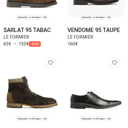
Fabrication: La Romagne
Fabrication: La Romagne
(49)
(49)
SARLAT 95 TABAC
VENDOME 95 TAUPE
LE FORMIER
LE FORMIER
65
€
–
130
€
160
€
-50%
Fabrication: La Romagne
Fabrication: La Romagne
(49)
(49)