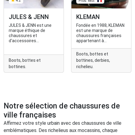
4.2
Prod. excl.
JULES & JENN
KLEMAN
JULES & JENN est une
Fondée en 1988, KLEMAN
marque éthique de
est une marque de
chaussures et
chaussures françaises
d'accessoires
appartenant à
intemporels, faits pour
l'entreprise familiale
durer.
Cléon. Évoluant avec
Boots, bottes et
succès, KLEMAN allie
Boots, bottes et
bottines, derbies,
tradition et innovation,
passant du style
bottines.
richelieu.
workwear à une influence
majeure dans le
streetwear.
Notre sélection de chaussures de
ville françaises
Affirmez votre style urbain avec des chaussures de ville
emblématiques. Des richelieus aux mocassins, chaque