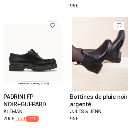
95
€
Fabrication: La Romagne
(49)
PADRINI FP
Bottines de pluie noir
NOIR+GUEPARD
argenté
KLEMAN
JULES & JENN
200
€
160
€
95
€
-20%