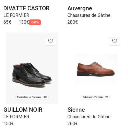
DIVATTE CASTOR
Auvergne
LE FORMIER
Chaussures de Gâtine
65
€
–
130
€
280
€
-50%
Fabrication: La Romagne
Fabrication: Pompaire
(49)
(79)
GUILLOM NOIR
Sienne
LE FORMIER
Chaussures de Gâtine
150
€
260
€