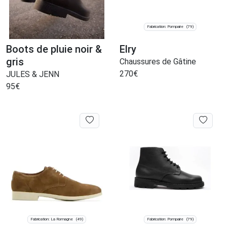
Fabrication: Pompaire
(79)
Boots de pluie noir &
Elry
gris
Chaussures de Gâtine
270
€
JULES & JENN
95
€
Fabrication: La Romagne
Fabrication: Pompaire
(49)
(79)