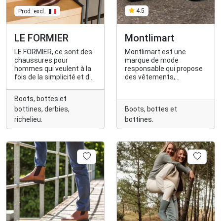
Prod. excl.
4.5
LE FORMIER
Montlimart
LE FORMIER, ce sont des
Montlimart est une
chaussures pour
marque de mode
hommes qui veulent à la
responsable qui propose
fois de la simplicité et de
des vêtements,
la singularité dans leur
chaussures et
style.
accessoires pour homme
Boots, bottes et
fabriqués à moins de
bottines, derbies,
Boots, bottes et
2000kms dont 80% de
made in France, dans des
richelieu.
bottines.
matières plus durables
(naturelles, bio,
recyclées) et qui parraine
des abeilles de la région
nantaise.