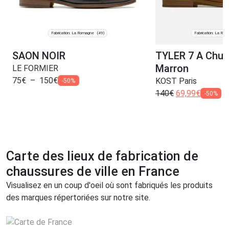
Fabrication: La Romagne
Fabrication: La Ro
(49)
SAON NOIR
TYLER 7 A Chuk
Marron
LE FORMIER
75
€
–
150
€
KOST Paris
-50%
140
€
69,99
€
-50%
Carte des lieux de fabrication de
chaussures de ville en France
Visualisez en un coup d'oeil où sont fabriqués les produits
des marques répertoriées sur notre site.