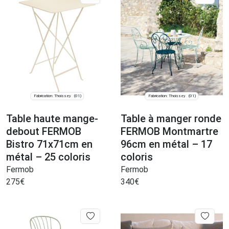
Fabrication: Thoissey
Fabrication: Thoissey
(01)
(01)
Table haute mange-
Table à manger ronde
debout FERMOB
FERMOB Montmartre
Bistro 71x71cm en
96cm en métal – 17
métal – 25 coloris
coloris
Fermob
Fermob
275
€
340
€