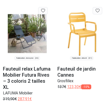
Fabrication: Anneyron
Fabrication: Arbent
(26)
(01)
Fauteuil relax Lafuma
Fauteuil de jardin
Mobilier Futura Rives
Cannes
– 3 coloris 2 tailles
Grosfillex
XL
137
€
123,30
€
-10%
LAFUMA Mobilier
319,90
€
287,91
€