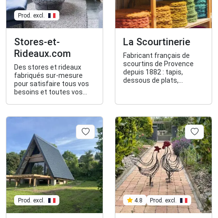
Prod. excl.
Stores-et-
La Scourtinerie
Rideaux.com
Fabricant français de
scourtins de Provence
Des stores et rideaux
depuis 1882 : tapis,
fabriqués sur-mesure
dessous de plats,
pour satisfaire tous vos
corbeilles et panières,
besoins et toutes vos
ombrières et décoration
envies.
et artisanat authentique
créés dans notre atelier à
Nyons.
Prod. excl.
Prod. excl.
4.8