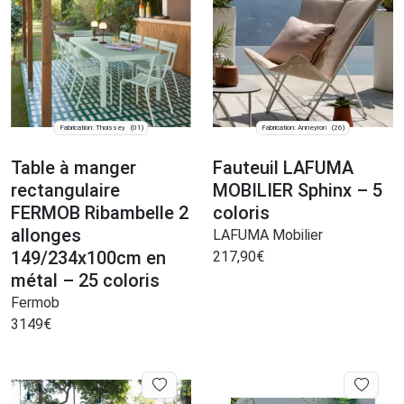
Fabrication: Thoissey
Fabrication: Anneyron
(01)
(26)
Table à manger
Fauteuil LAFUMA
rectangulaire
MOBILIER Sphinx – 5
FERMOB Ribambelle 2
coloris
allonges
LAFUMA Mobilier
149/234x100cm en
217,90
€
métal – 25 coloris
Fermob
3149
€