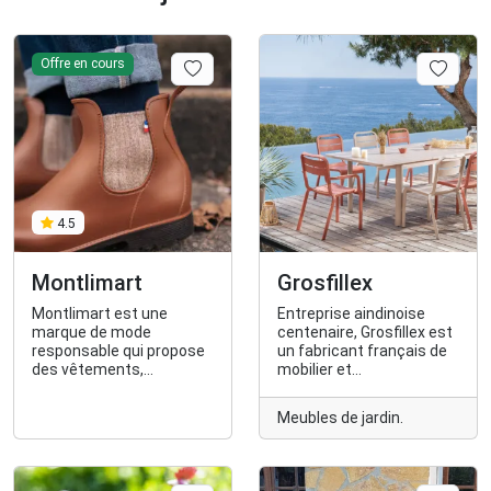
Offre en cours
4.5
Montlimart
Grosfillex
Montlimart est une
Entreprise aindinoise
marque de mode
centenaire, Grosfillex est
responsable qui propose
un fabricant français de
des vêtements,
mobilier et
chaussures et
d’aménagement pour les
accessoires pour homme
espaces extérieurs et
Meubles de jardin.
fabriqués à moins de
intérieurs : mobilier de
2000kms dont 80% de
jardin, abris et
made in France, dans des
revêtements muraux
matières plus durables
décoratifs.