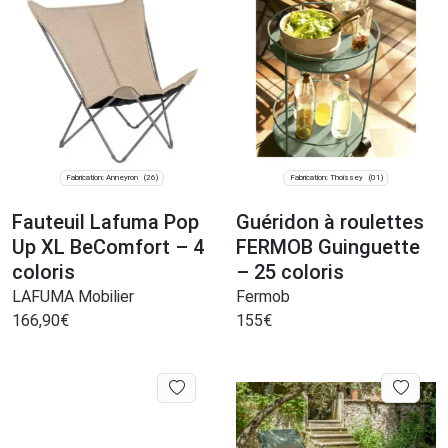
Fabrication: Anneyron
Fabrication: Thoissey
(26)
(01)
Fauteuil Lafuma Pop
Guéridon à roulettes
Up XL BeComfort – 4
FERMOB Guinguette
coloris
– 25 coloris
LAFUMA Mobilier
Fermob
166,90
€
155
€