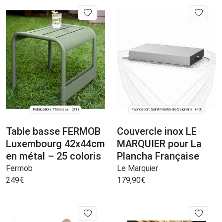
Fabrication: Thoissey
Fabrication: Saint-Martin-de-Seignanx
(01)
(40)
Table basse FERMOB
Couvercle inox LE
Luxembourg 42x44cm
MARQUIER pour La
en métal – 25 coloris
Plancha Française
Fermob
Le Marquier
249
€
179,90
€