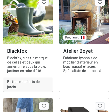
(naturelles, bio,
recyclées) et qui parraine
des abeilles de la région
nantaise.
Prod. excl.
Blackfox
Atelier Boyet
Blackfox, c’est la marque
Fabricant lyonnais de
de celles et ceux qui
mobilier d'intérieur en
aiment rire sous la pluie,
bois massif et acier.
jardiner en robe d’été
Spécialiste de la table à
bottes aux pieds, ou oser
manger en bois
porter leurs sabots au
exclusivement français
Bottes et sabots de
marché !
et de mobilier sur-
jardin.
mesure.