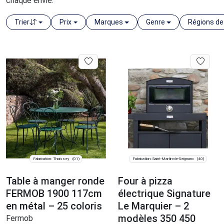
chaque envie.
Trier
Prix
Marques
Genre
Régions de
Fabrication: Thoissey
Fabrication: Saint-Martin-de-Seignanx
(01)
(40)
Table à manger ronde
Four à pizza
FERMOB 1900 117cm
électrique Signature
en métal – 25 coloris
Le Marquier – 2
modèles 350 450
Fermob