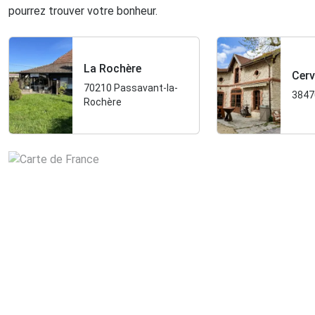
pourrez trouver votre bonheur.
La Rochère
Cerv
70210 Passavant-la-
3847
Rochère