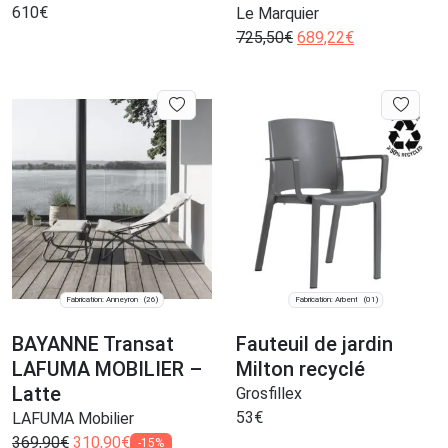
610
€
Le Marquier
725,50
€
689,22
€
Fabrication: Anneyron
Fabrication: Arbent
(26)
(01)
BAYANNE Transat
Fauteuil de jardin
LAFUMA MOBILIER –
Milton recyclé
Latte
Grosfillex
53
€
LAFUMA Mobilier
369,90
€
310,90
€
-15%