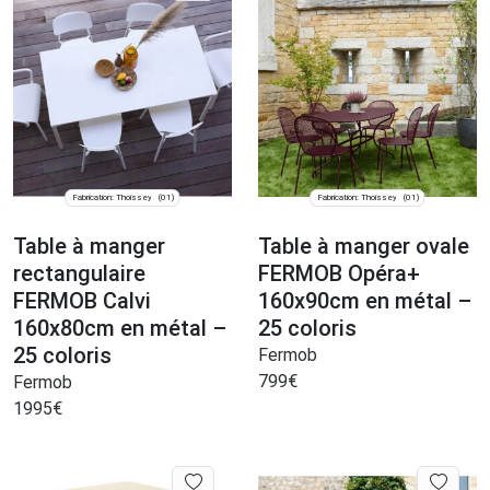
Fabrication: Thoissey
Fabrication: Thoissey
(01)
(01)
Table à manger
Table à manger ovale
rectangulaire
FERMOB Opéra+
FERMOB Calvi
160x90cm en métal –
160x80cm en métal –
25 coloris
25 coloris
Fermob
799
€
Fermob
1995
€