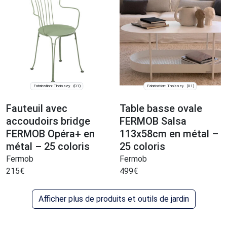
Fabrication: Thoissey
Fabrication: Thoissey
(01)
(01)
Fauteuil avec
Table basse ovale
accoudoirs bridge
FERMOB Salsa
FERMOB Opéra+ en
113x58cm en métal –
métal – 25 coloris
25 coloris
Fermob
Fermob
215
€
499
€
Afficher plus de produits et outils de jardin