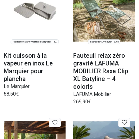
Fabrication: Saint-Martin-de-Seignanx
Fabrication: Anneyron
(40)
(26)
Kit cuisson à la
Fauteuil relax zéro
vapeur en inox Le
gravité LAFUMA
Marquier pour
MOBILIER Rsxa Clip
plancha
XL Batyline – 4
coloris
Le Marquier
68,50
€
LAFUMA Mobilier
269,90
€