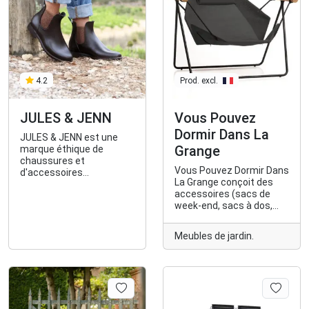
4.2
Prod. excl.
JULES & JENN
Vous Pouvez
Dormir Dans La
JULES & JENN est une
Grange
marque éthique de
chaussures et
Vous Pouvez Dormir Dans
d'accessoires
La Grange conçoit des
intemporels, faits pour
accessoires (sacs de
durer.
week-end, sacs à dos,
chapeaux, draps de
voyage) pratiques et
Meubles de jardin.
élégants.