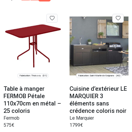
Fabrication: Thoissey
Fabrication: Saint-Martin-de-Seignanx
(01)
(40)
Table à manger
Cuisine d’extérieur LE
FERMOB Pétale
MARQUIER 3
110x70cm en métal –
éléments sans
25 coloris
crédence coloris noir
Fermob
Le Marquier
575
€
1799
€