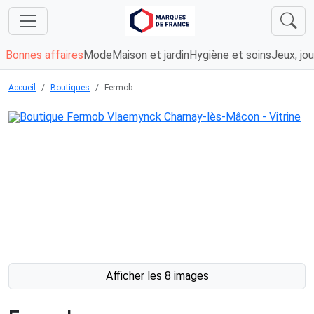
Bonnes affaires
Mode
Maison et jardin
Hygiène et soins
Jeux, jou
Accueil
Boutiques
Fermob
Afficher les 8 images