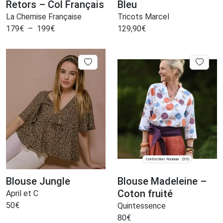
Retors – Col Français
Bleu
La Chemise Française
Tricots Marcel
179
€
–
199
€
129,90
€
Confection: Roubaix
(59)
Blouse Jungle
Blouse Madeleine –
Coton fruité
April et C
50
€
Quintessence
80
€