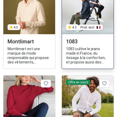
Prod. excl.
4.5
4.3
Montlimart
1083
Montlimart est une
1083 cultive le jeans
marque de mode
made in France, du
responsable qui propose
tissage à la confection,
des vêtements,
et propose aussi des
chaussures et
vêtements et baskets
accessoires pour homme
fabriqués en France.
fabriqués à moins de
2000kms dont 80% de
Offre en cours
made in France, dans des
matières plus durables
(naturelles, bio,
recyclées) et qui parraine
des abeilles de la région
nantaise.