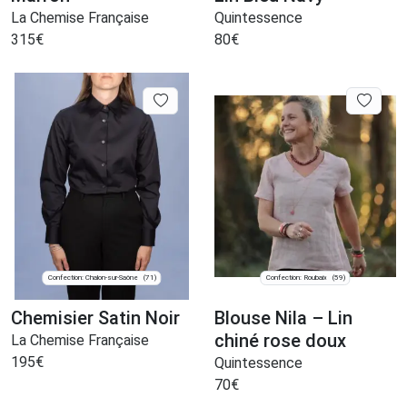
La Chemise Française
Quintessence
315
€
80
€
Confection: Chalon-sur-Saône
Confection: Roubaix
(71)
(59)
Chemisier Satin Noir
Blouse Nila – Lin
chiné rose doux
La Chemise Française
195
€
Quintessence
70
€