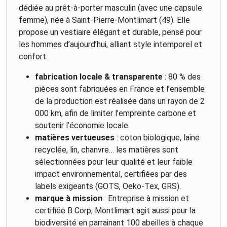
des abeilles de la région
dédiée au prêt-à-porter masculin (avec une capsule
nantaise.
femme), née à Saint-Pierre-Montlimart (49). Elle
propose un vestiaire élégant et durable, pensé pour
les hommes d’aujourd’hui, alliant style intemporel et
confort.
fabrication locale & transparente
: 80 % des
pièces sont fabriquées en France et l’ensemble
de la production est réalisée dans un rayon de 2
000 km, afin de limiter l’empreinte carbone et
soutenir l’économie locale.
matières vertueuses
: coton biologique, laine
recyclée, lin, chanvre… les matières sont
sélectionnées pour leur qualité et leur faible
impact environnemental, certifiées par des
labels exigeants (GOTS, Oeko-Tex, GRS).
marque à mission
: Entreprise à mission et
certifiée B Corp, Montlimart agit aussi pour la
biodiversité en parrainant 100 abeilles à chaque