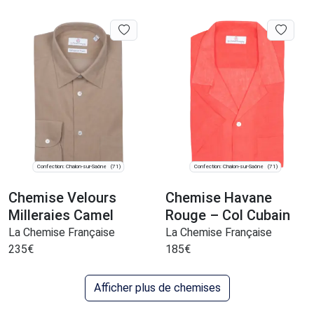
Confection: Chalon-sur-Saône
Confection: Chalon-sur-Saône
(71)
(71)
Chemise Velours
Chemise Havane
Milleraies Camel
Rouge – Col Cubain
La Chemise Française
La Chemise Française
235
€
185
€
Afficher plus de chemises