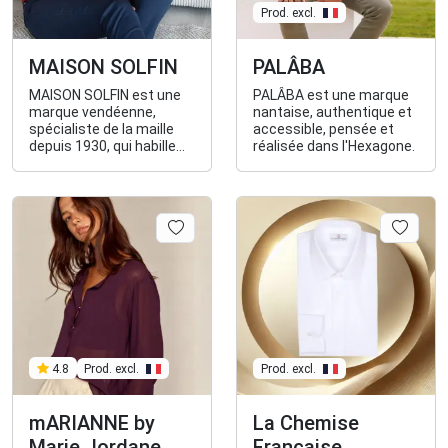
Prod. excl.
MAISON SOLFIN
PALÂBA
MAISON SOLFIN est une
PALÂBA est une marque
marque vendéenne,
nantaise, authentique et
spécialiste de la maille
accessible, pensée et
depuis 1930, qui habille
réalisée dans l'Hexagone.
les femmes et les
hommes avec des
vêtements fabriqués en
France
Prod. excl.
4.8
Prod. excl.
mARIANNE by
La Chemise
Marie Jordane
Française