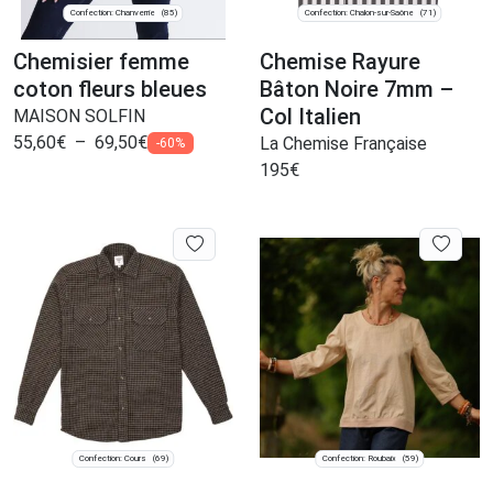
Confection: Chanverrie
Confection: Chalon-sur-Saône
(85)
(71)
Chemisier femme
Chemise Rayure
coton fleurs bleues
Bâton Noire 7mm –
Col Italien
MAISON SOLFIN
55,60
€
–
69,50
€
La Chemise Française
-60%
195
€
Confection: Cours
Confection: Roubaix
(69)
(59)