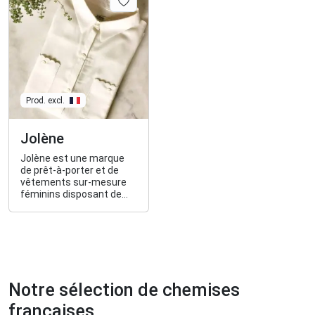
fabriquer des pièces
ados au style vintage old
intemporelles,
school.
accessibles et les
concevoir au plus proche
de leurs clients.
Prod. excl.
Jolène
Jolène est une marque
de prêt-à-porter et de
vêtements sur-mesure
féminins disposant de
son propre atelier à Nice.
Notre sélection de chemises
françaises