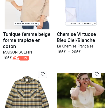
Confection: Chanverrie
Confection: Chalon-sur-Saône
(85)
(71)
Tunique femme beige
Chemise Virtuose
forme trapèze en
Bleu Ciel/Blanche
coton
La Chemise Française
185
€
–
205
€
MAISON SOLFIN
105
€
42
€
-60%