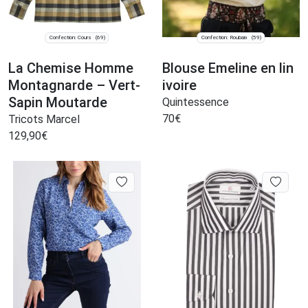
Confection: Cours
Confection: Roubaix
(69)
(59)
La Chemise Homme
Blouse Emeline en lin
Montagnarde – Vert-
ivoire
Sapin Moutarde
Quintessence
70
€
Tricots Marcel
129,90
€