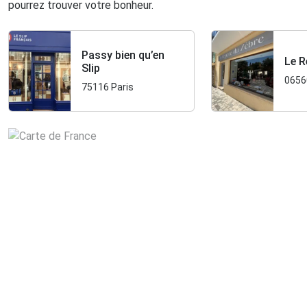
pourrez trouver votre bonheur.
Passy bien qu’en
Le R
Slip
0656
75116 Paris