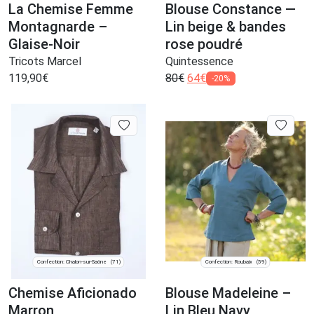
La Chemise Femme
Blouse Constance —
Montagnarde –
Lin beige & bandes
Glaise-Noir
rose poudré
Tricots Marcel
Quintessence
119,90
€
80
€
64
€
-20%
Confection: Chalon-sur-Saône
Confection: Roubaix
(71)
(59)
Chemise Aficionado
Blouse Madeleine –
Marron
Lin Bleu Navy