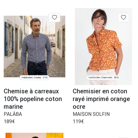
Fabrication: Courlay
Confection: Chanverrie
(79)
(85)
Chemise à carreaux
Chemisier en coton
100% popeline coton
rayé imprimé orange
marine
ocre
PALÂBA
MAISON SOLFIN
189
€
119
€