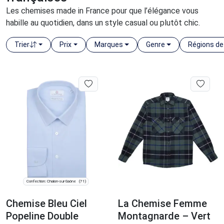
Les chemises made in France pour que l’élégance vous
habille au quotidien, dans un style casual ou plutôt chic.
Trier
Prix
Marques
Genre
Régions de
Confection: Chalon-sur-Saône
(71)
Chemise Bleu Ciel
La Chemise Femme
Popeline Double
Montagnarde – Vert