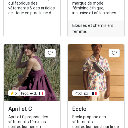
qui fabrique des
marque de mode
vêtements & des articles
féminine éthique,
de literie en pure laine du
inclusive et où les robes
Massif Central
sont fabriquées à
Roubaix.
Blouses et chemisiers
femme.
Prod. excl.
5
Prod. excl.
April et C
Ecclo
April et C propose des
Ecclo propose des
vêtements féminins
vêtements
confectionnés en
confectionnés à partir de