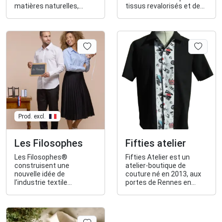
matières naturelles,
tissus revalorisés et de
biologiques, labellisées
fibres recyclées. Pour la
et/ou upcyclées.
femme et pour l'homme.
Prod. excl.
Les Filosophes
Fifties atelier
Les Filosophes®
Fifties Atelier est un
construisent une
atelier-boutique de
nouvelle idée de
couture né en 2013, aux
l’industrie textile
portes de Rennes en
française. Bien loin de la
Bretagne. C'est
métaphysique, ils
également une marque
envisagent le vêtement
de vêtements pour
avec pragmatisme :
femmes, hommes et