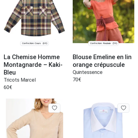
Confection: Cours
Confection: Roubaix
(69)
(59)
La Chemise Homme
Blouse Emeline en lin
Montagnarde – Kaki-
orange crépuscule
Bleu
Quintessence
70
€
Tricots Marcel
60
€