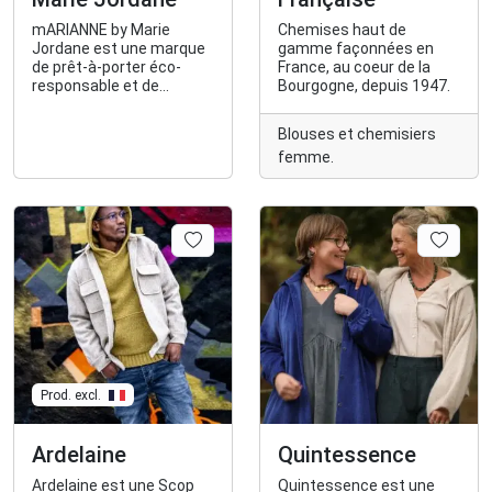
mARIANNE by Marie
Chemises haut de
Jordane est une marque
gamme façonnées en
de prêt-à-porter éco-
France, au coeur de la
responsable et de
Bourgogne, depuis 1947.
fabrication 100%
française pour les
Blouses et chemisiers
femmes. La marque
femme.
dispose de son propre
atelier de confection à
Paris et n'utilise que des
matières naturelles.
Prod. excl.
Ardelaine
Quintessence
Ardelaine est une Scop
Quintessence est une