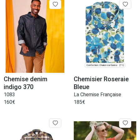
Confection: Chalon-sur-Saône
(71)
Chemise denim
Chemisier Roseraie
indigo 370
Bleue
1083
La Chemise Française
160
€
185
€