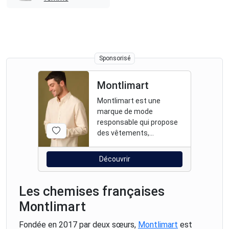
Sponsorisé
Montlimart
Montlimart est une
marque de mode
responsable qui propose
des vêtements,
chaussures et
accessoires pour homme
Découvrir
fabriqués à moins de
2000kms dont 80% de
made in France, dans des
Les chemises françaises
matières plus durables
Montlimart
(naturelles, bio,
recyclées) et qui parraine
Fondée en 2017 par deux sœurs,
Montlimart
est