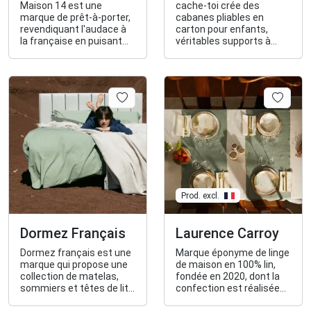
Maison 14 est une
cache-toi crée des
marque de prêt-à-porter,
cabanes pliables en
revendiquant l'audace à
carton pour enfants,
la française en puisant
véritables supports à
dans son histoire et en
l’imaginaire fabriqués
s'inspirant de son
avec soin en France.
caractère.
Prod. excl.
Dormez Français
Laurence Carroy
Dormez français est une
Marque éponyme de linge
marque qui propose une
de maison en 100% lin,
collection de matelas,
fondée en 2020, dont la
sommiers et têtes de lit
confection est réalisée
haut de gamme,
dans les Hauts-de-