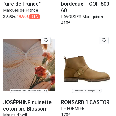
faire de France”
bordeaux – COF-600-
60
Marques de France
29,90
€
19,90
€
LAVOISIER Maroquinier
-33%
410
€
Confection: Saint-Ferréol-d'Auroure
Fabrication: La Romagne
(43)
(49)
JOSÉPHINE nuisette
RONSARD 1 CASTOR
coton bio Blossom
LE FORMIER
170
€
Matins d’avril