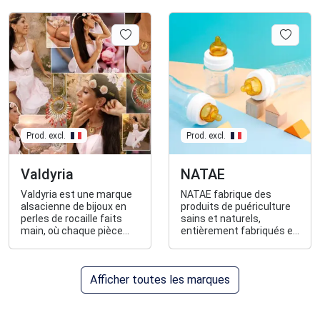
fabriqués
France. Une collection de
EXCLUSIVEMENT EN
vêtements en lin est
FRANCE
venue enrichir la marque
l'été 2024, celle-ci est
fabriquée dans les Alpes
Maritimes et dans le
Vaucluse.
Prod. excl.
Prod. excl.
Valdyria
NATAE
Valdyria est une marque
NATAE fabrique des
alsacienne de bijoux en
produits de puériculture
perles de rocaille faits
sains et naturels,
main, où chaque pièce
entièrement fabriqués en
est crée avec âme et
France, au cœur des
porte une intention.
montagnes d’Auvergne.
Afficher toutes les marques