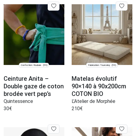
Confection: Roubaix
Fabrication: Tourcoing
(59)
(59)
Ceinture Anita –
Matelas évolutif
Double gaze de coton
90×140 à 90x200cm
brodée vert pep’s
COTON BIO
Quintessence
L’Atelier de Morphée
30
€
210
€