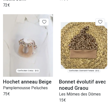
72
€
Confection: Cerizy
Confection: Clermont-Ferrand
(02)
(63)
Hochet anneau Beige
Bonnet évolutif avec
noeud Graou
Pamplemousse Peluches
75
€
Les Mômes des Dômes
15
€