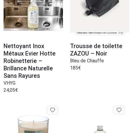
Fabrication: Saint-Georges-de-Luzençon
(12)
Nettoyant Inox
Trousse de toilette
Métaux Evier Hotte
ZAZOU – Noir
Robinetterie –
Bleu de Chauffe
Brillance Naturelle
185
€
Sans Rayures
VHYG
24,05
€