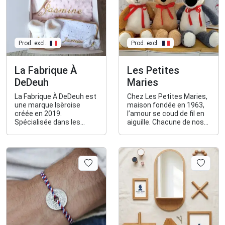
Prod. excl.
Prod. excl.
La Fabrique À
Les Petites
DeDeuh
Maries
La Fabrique À DeDeuh est
Chez Les Petites Maries,
une marque Isèroise
maison fondée en 1963,
créée en 2019.
l’amour se coud de fil en
Spécialisée dans les
aiguille. Chacune de nos
articles pour bébé, elle
peluches françaises a sa
propose des créations
propre histoire mais
faites main et
toutes ont le même
personnalisables.
objectif, devenir le
compagnon de jeu de
toute une vie.