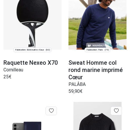
Fabrication: Bonneuil-les-Eaux
Fabrication: Paris
(60)
(75)
Raquette Nexeo X70
Sweat Homme col
rond marine imprimé
Cornilleau
Cœur
25
€
PALÂBA
59,90
€