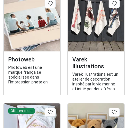
revêtements muraux
décoratifs.
Photoweb
Varek
Illustrations
Photoweb est une
marque française
Varek Illustrations est un
spécialisée dans
atelier de décoration
l’impression photo en
inspiré par la vie marine
ligne, proposant tirages,
et initié par deux frères
albums et cadeaux
peintres & pêcheurs.
personnalisés.
Offre en cours