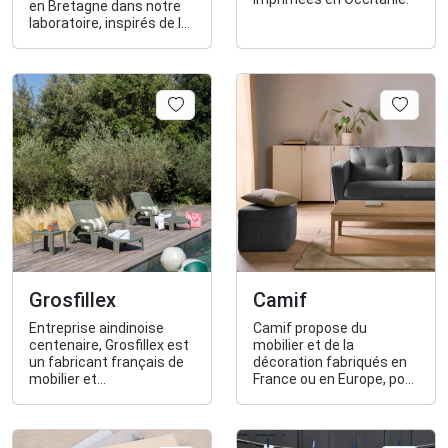
en Bretagne dans notre
laboratoire, inspirés de la
Terre & de la Mer.
Grosfillex
Camif
Entreprise aindinoise
Camif propose du
centenaire, Grosfillex est
mobilier et de la
un fabricant français de
décoration fabriqués en
mobilier et
France ou en Europe, pour
d’aménagement pour les
un intérieur beau et plus
espaces extérieurs et
responsable.
intérieurs : mobilier de
jardin, abris et