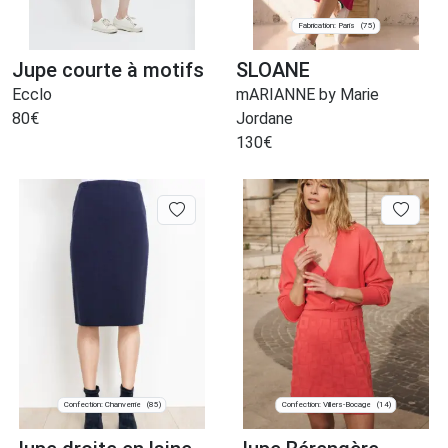
Fabrication: Paris
(75)
Jupe courte à motifs
SLOANE
Ecclo
mARIANNE by Marie
80
€
Jordane
130
€
Confection: Chanverrie
Confection: Villers-Bocage
(85)
(14)