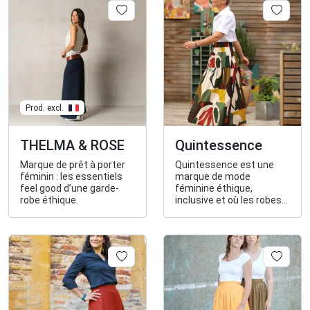
dispose de son propre
atelier de confection à
Paris et n'utilise que des
matières naturelles.
Prod. excl.
THELMA & ROSE
Quintessence
Marque de prêt à porter
Quintessence est une
féminin : les essentiels
marque de mode
feel good d’une garde-
féminine éthique,
robe éthique.
inclusive et où les robes
sont fabriquées à
Roubaix.