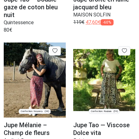
gaze de coton bleu
jacquard bleu
nuit
MAISON SOLFIN
119
€
47,60
€
Quintessence
-60%
80
€
Confection: Noyarey
Confection: Roubaix
(38)
(59)
Jupe Mélanie –
Jupe Tao — Viscose
Champ de fleurs
Dolce vita