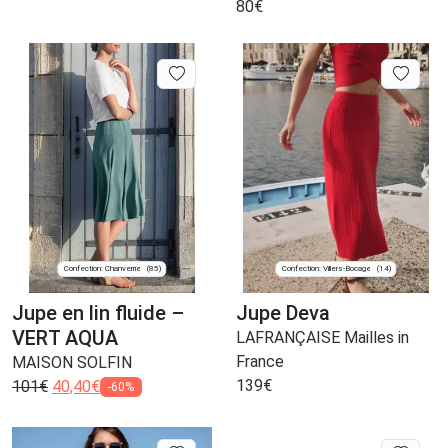
80
€
Confection: Chanverrie
Confection: Villers-Bocage
(85)
(14)
Jupe en lin fluide –
Jupe Deva
VERT AQUA
LAFRANÇAISE Mailles in
France
MAISON SOLFIN
139
€
101
€
40,40
€
-60%