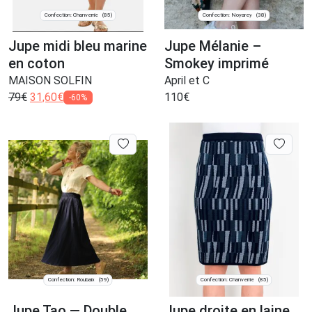
Confection: Chanverrie
Confection: Noyarey
(85)
(38)
Jupe midi bleu marine
Jupe Mélanie –
en coton
Smokey imprimé
MAISON SOLFIN
April et C
79
€
31,60
€
110
€
-60%
Confection: Roubaix
Confection: Chanverrie
(59)
(85)
Jupe Tao — Double
Jupe droite en laine