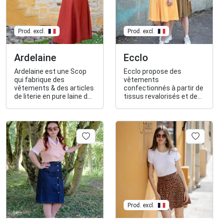
Prod. excl.
Prod. excl.
Ardelaine
Ecclo
Ardelaine est une Scop
Ecclo propose des
qui fabrique des
vêtements
vêtements & des articles
confectionnés à partir de
de literie en pure laine du
tissus revalorisés et de
Massif Central
fibres recyclées. Pour la
femme et pour l'homme.
Prod. excl.