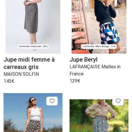
Confection: Chanverrie
Confection: Villers-Bocage
(85)
(14)
Jupe midi femme à
Jupe Beryl
carreaux gris
LAFRANÇAISE Mailles in
France
MAISON SOLFIN
129
€
145
€