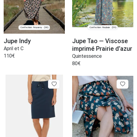
Confection: Noyarey
Confection: Roubaix
(38)
(59)
Jupe Indy
Jupe Tao — Viscose
imprimé Prairie d’azur
April et C
110
€
Quintessence
80
€