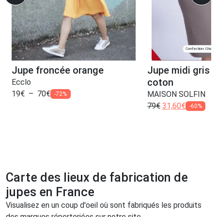
Confection: Chanve
Jupe froncée orange
Jupe midi gris 
coton
Ecclo
19
€
–
70
€
MAISON SOLFIN
-72%
79
€
31,60
€
-60%
Carte des lieux de fabrication de
jupes en France
Visualisez en un coup d'oeil où sont fabriqués les produits
des marques répertoriées sur notre site.