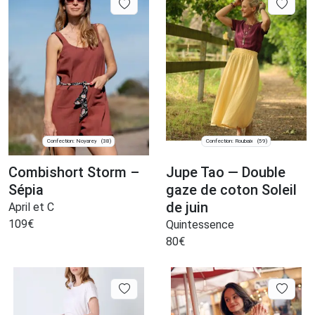
Confection: Noyarey
Confection: Roubaix
(38)
(59)
Combishort Storm –
Jupe Tao — Double
Sépia
gaze de coton Soleil
de juin
April et C
109
€
Quintessence
80
€