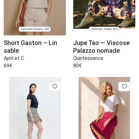
Confection: Noyarey
Confection: Roubaix
(38)
(59)
Short Gaston – Lin
Jupe Tao — Viscose
sable
Palazzo nomade
April et C
Quintessence
69
€
80
€