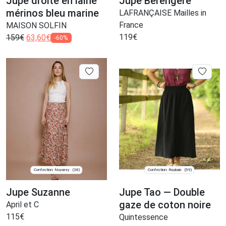
Jupe droite en laine
Jupe Bérengère
mérinos bleu marine
LAFRANÇAISE Mailles in
France
MAISON SOLFIN
119
€
159
€
63,60
€
-60%
Confection: Noyarey
Confection: Roubaix
(38)
(59)
Jupe Suzanne
Jupe Tao — Double
gaze de coton noire
April et C
115
€
Quintessence