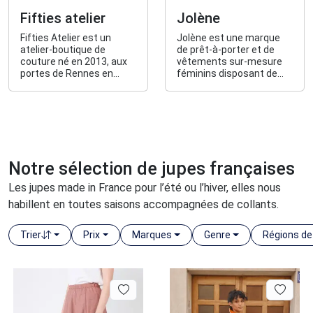
Fifties atelier
Jolène
Fifties Atelier est un
Jolène est une marque
atelier-boutique de
de prêt-à-porter et de
couture né en 2013, aux
vêtements sur-mesure
portes de Rennes en
féminins disposant de
Bretagne. C'est
son propre atelier à Nice.
également une marque
de vêtements pour
femmes, hommes et
ados au style vintage old
school.
Notre sélection de jupes françaises
Les jupes made in France pour l’été ou l’hiver, elles nous
habillent en toutes saisons accompagnées de collants.
Trier
Prix
Marques
Genre
Régions de