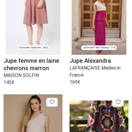
Confection: Chanverrie
Confection: Villers-Bocage
(85)
(14)
Jupe femme en laine
Jupe Alexandra
chevrons marron
LAFRANÇAISE Mailles in
France
MAISON SOLFIN
169
€
145
€