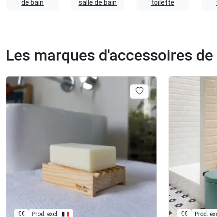
de bain
salle de bain
toilette
Les marques d'accessoires de l
€€
€€
Prod. excl.
Prod. exc