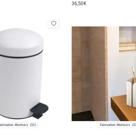
36,50
€
(53)
(5
abrication: Montsûrs
Fabrication: Montsûrs