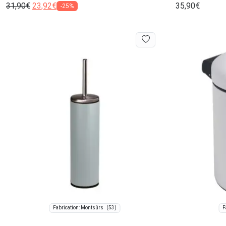
31,90
€
23,92
€
35,90
€
-25%
(53)
Fabrication: Montsûrs
F