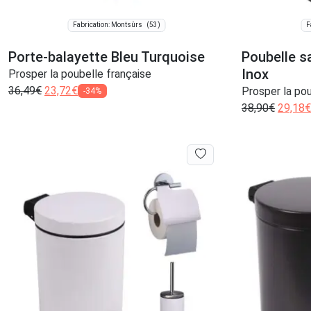
(53)
Fabrication: Montsûrs
F
Porte-balayette Bleu Turquoise
Poubelle sa
Inox
Prosper la poubelle française
36,49
€
23,72
€
Prosper la pou
-34%
38,90
€
29,18
€