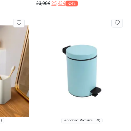
33,90
€
25,43
€
-24%
3)
(53)
Fabrication: Montsûrs