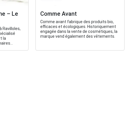
ne – Le
Comme Avant
Comme avant fabrique des produits bio,
efficaces et écologiques. Historiquement
 Ravilloles,
engagée dans la vente de cosmétiques, la
pécialisé
marque vend également des vêtements.
t la
naires
on.