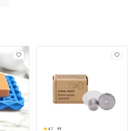
€€
4.7