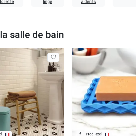
toilette
linge
a dents
a salle de bain
€
l.
Prod. excl.