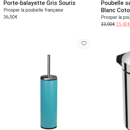
Porte-balayette Gris Souris
Poubelle sa
Blanc Cot
Prosper la poubelle française
36,50
€
Prosper la pou
33,90
€
25,43
€