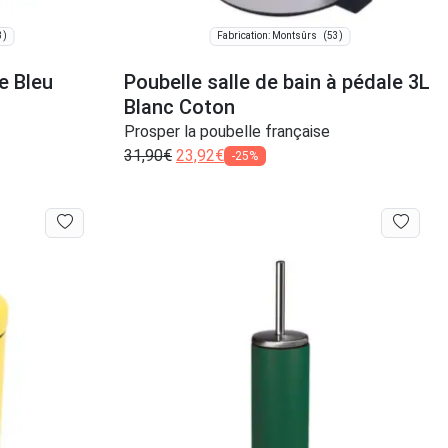
3)
(53)
Fabrication: Montsûrs
e Bleu
Poubelle salle de bain à pédale 3L
Blanc Coton
Prosper la poubelle française
31,90
€
23,92
€
-25%