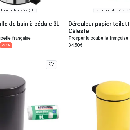
(53)
(5
abrication: Montsûrs
Fabrication: Montsûrs
lle de bain à pédale 3L
Dérouleur papier toilett
Céleste
belle française
Prosper la poubelle française
34,50
€
-24%