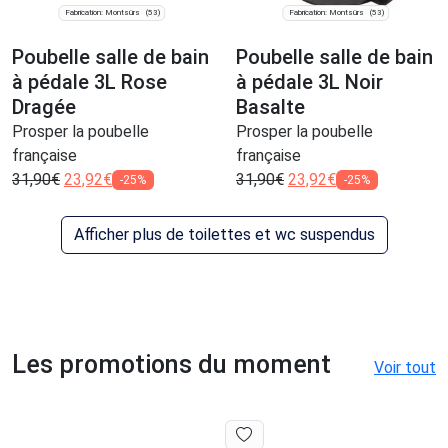
Fabrication: Montsûrs
Fabrication: Montsûrs
(53)
(53)
Poubelle salle de bain
Poubelle salle de bain
à pédale 3L Rose
à pédale 3L Noir
Dragée
Basalte
Prosper la poubelle
Prosper la poubelle
française
française
31,90
€
23,92
€
31,90
€
23,92
€
-25%
-25%
Afficher plus de toilettes et wc suspendus
Les promotions du moment
Voir tout