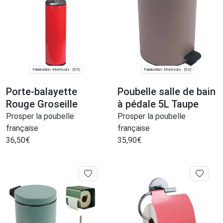
Fabrication: Montsûrs
Fabrication: Montsûrs
(53)
(53)
Porte-balayette
Poubelle salle de bain
Rouge Groseille
à pédale 5L Taupe
Prosper la poubelle
Prosper la poubelle
française
française
36,50
€
35,90
€