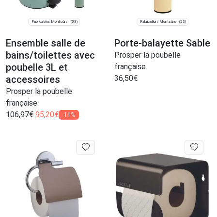
Fabrication: Montsûrs
Fabrication: Montsûrs
(53)
(53)
Ensemble salle de
Porte-balayette Sable
bains/toilettes avec
Prosper la poubelle
poubelle 3L et
française
accessoires
36,50
€
Prosper la poubelle
française
106,97
€
95,20
€
-11%