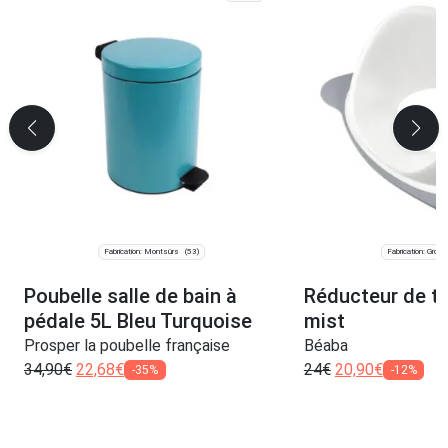
Fabrication: Montsûrs
Fabrication: Groiss
(53)
Poubelle salle de bain à
Réducteur de toi
pédale 5L Bleu Turquoise
mist
Prosper la poubelle française
Béaba
34,90
€
22,68
€
24
€
20,90
€
-35%
-12%