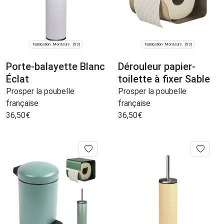
Fabrication: Montsûrs
Fabrication: Montsûrs
(53)
(53)
Porte-balayette Blanc
Dérouleur papier-
Éclat
toilette à fixer Sable
Prosper la poubelle
Prosper la poubelle
française
française
36,50
€
36,50
€