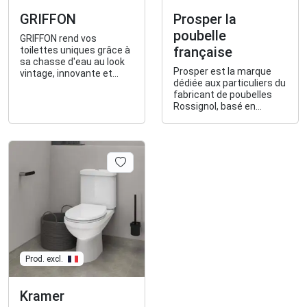
GRIFFON
Prosper la
poubelle
GRIFFON rend vos
française
toilettes uniques grâce à
sa chasse d'eau au look
Prosper est la marque
vintage, innovante et
dédiée aux particuliers du
économe, fabriquée dans
fabricant de poubelles
la Loire depuis 1950.
Rossignol, basé en
Mayenne depuis 1896.
Prosper propose aussi
des accessoires de
rangement.
Prod. excl.
Kramer