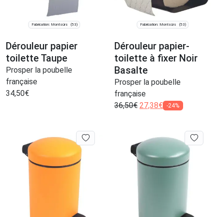
Fabrication: Montsûrs
Fabrication: Montsûrs
(53)
(53)
Dérouleur papier
Dérouleur papier-
toilette Taupe
toilette à fixer Noir
Basalte
Prosper la poubelle
française
Prosper la poubelle
34,50
€
française
36,50
€
27,38
€
-24%