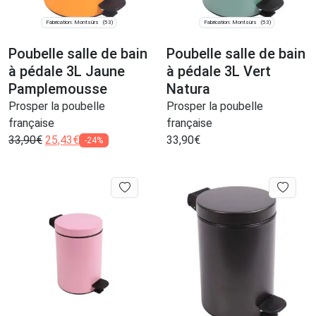
Fabrication: Montsûrs
Fabrication: Montsûrs
(53)
(53)
Poubelle salle de bain
Poubelle salle de bain
à pédale 3L Jaune
à pédale 3L Vert
Pamplemousse
Natura
Prosper la poubelle
Prosper la poubelle
française
française
33,90
€
25,43
€
33,90
€
-24%