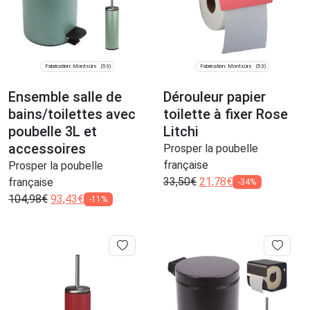
Fabrication: Montsûrs
Fabrication: Montsûrs
(53)
(53)
Ensemble salle de
Dérouleur papier
bains/toilettes avec
toilette à fixer Rose
poubelle 3L et
Litchi
accessoires
Prosper la poubelle
française
Prosper la poubelle
33,50
€
21,78
€
française
-34%
104,98
€
93,43
€
-11%