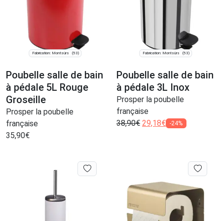
Fabrication: Montsûrs
Fabrication: Montsûrs
(53)
(53)
Poubelle salle de bain
Poubelle salle de bain
à pédale 5L Rouge
à pédale 3L Inox
Groseille
Prosper la poubelle
française
Prosper la poubelle
38,90
€
29,18
€
française
-24%
35,90
€