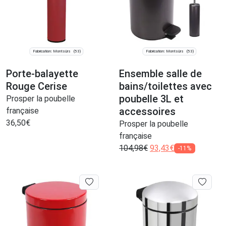
Fabrication: Montsûrs
Fabrication: Montsûrs
(53)
(53)
Porte-balayette
Ensemble salle de
Rouge Cerise
bains/toilettes avec
poubelle 3L et
Prosper la poubelle
accessoires
française
36,50
€
Prosper la poubelle
française
104,98
€
93,43
€
-11%