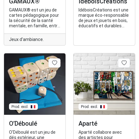
GAMAUX®
IdéboisCréations
GAMAUX® est un jeu de
IdéboisCréations est une
cartes pédagogique pour
marque éco-responsable
la sécurité de la santé
de jeux et jouets en bois,
mentale, en famille, entre
éducatifs et durables
amis, à l'école, au travail
pour apprendre en
pour les professionnels
s'amusant. Les jeux sont
Jeux d'ambiance.
de santé, de 1 à 6 joueurs,
réalisés à la main dans
de 3 à 120 ans. Le jeu est
l’Ain et le bois est issu
une invitation au dialogue.
d’une scierie familiale
isèroise.
Prod. excl.
Prod. excl.
O’Déboulé
Aparté
O'Déboulé est un jeu de
Aparté collabore avec
dés extérieur, une
des artistes pour