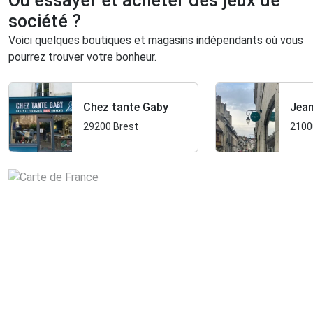
Où essayer et acheter des jeux de
société ?
Voici quelques boutiques et magasins indépendants où vous
pourrez trouver votre bonheur.
Chez tante Gaby
Jean
29200 Brest
2100