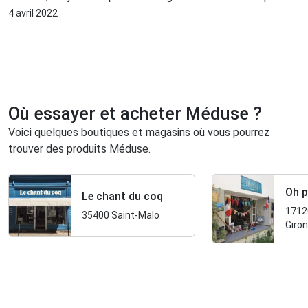
Je possède plusieurs paires de toute couleur pour
4 avril 2022
accompagner mes tenues. Boenbotte de Brest
Où essayer et acheter Méduse ?
Voici quelques boutiques et magasins où vous pourrez
trouver des produits Méduse.
Oh p
Le chant du coq
1712
35400 Saint-Malo
Giro