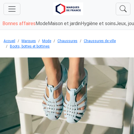
Bonnes affaires
Mode
Maison et jardin
Hygiène et soins
Jeux, jou
Accueil
Marques
Mode
Chaussures
Chaussures de ville
Boots, bottes et bottines
Chargement...