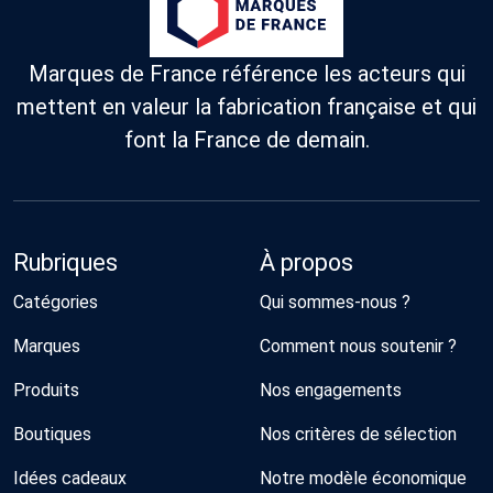
des matières
innova
plus durables
passa
(naturelles, bio,
style
recyclées) et
Marques de France référence les acteurs qui
workw
qui parraine
une
des abeilles de
mettent en valeur la fabrication française et qui
influe
la région
majeu
nantaise.
font la France de demain.
dans l
street
Rubriques
À propos
Catégories
Qui sommes-nous ?
Marques
Comment nous soutenir ?
Produits
Nos engagements
Boutiques
Nos critères de sélection
Idées cadeaux
Notre modèle économique