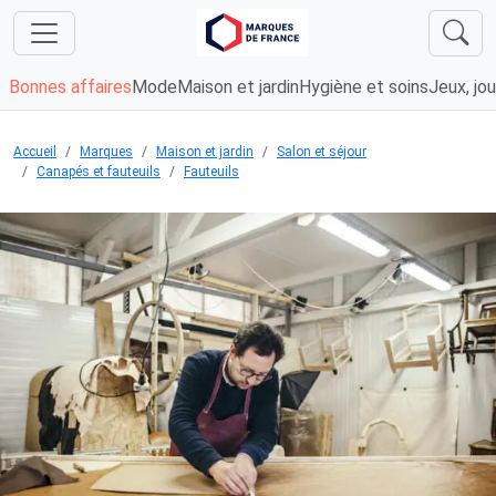
Bonnes affaires
Mode
Maison et jardin
Hygiène et soins
Jeux, jou
Accueil
Marques
Maison et jardin
Salon et séjour
Canapés et fauteuils
Fauteuils
Chargement...