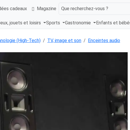
dées cadeaux
Magazine
Que recherchez-vous ?
eux, jouets et loisirs
Sports
Gastronomie
Enfants et béb
hnologie (High-Tech)
TV, image et son
Enceintes audio