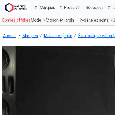
Marques
Produits
Boutiques
I
Bonnes affaires
Mode
Maison et jardin
Hygiène et soins
J
Accueil
Marques
Maison et jardin
Électronique et tec