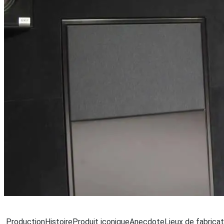
Chargement.
Production
Histoire
Produit iconique
Anecdote
Lieux de fabricat