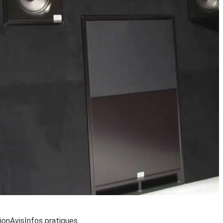
..
ion
Avis
Infos pratiques