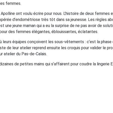
 les femmes.
n & Apolline ont voulu écrire pour nous. L’histoire de deux femme
été opérée d’endométriose très tôt dans sa jeunesse. Les règles a
t une jeune maman qui a eu la surprise de ne pas avoir de solutio
 pour des femmes élégantes, éblouissantes, éclatantes.
ù leurs équipes conçoivent les sous-vêtements : c’est la phase c
iste de leur atelier reprend ensuite les croquis pour valider le 
eur atelier du Pas-de-Calais.
aines de petites mains qui s’affairent pour coudre la lingerie El