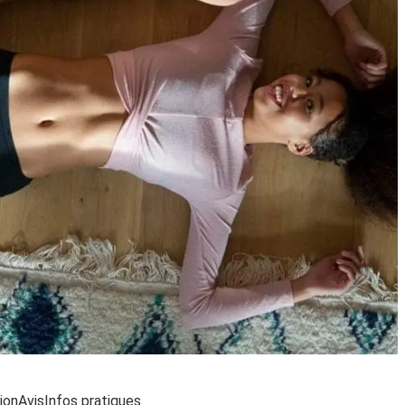
t...
ion
Avis
Infos pratiques