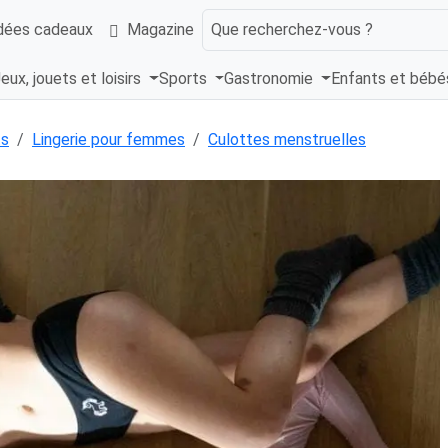
dées cadeaux
Magazine
Que recherchez-vous ?
eux, jouets et loisirs
Sports
Gastronomie
Enfants et béb
ts
Lingerie pour femmes
Culottes menstruelles