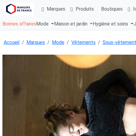
Marques
Produits
Boutiques
I
Bonnes affaires
Mode
Maison et jardin
Hygiène et soins
J
Accueil
Marques
Mode
Vêtements
Sous-vêtemen