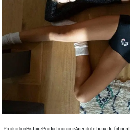
Chargemen
Production
Histoire
Produit iconique
Anecdote
Lieux de fabricat