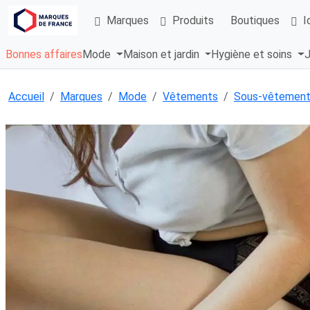
Marques
Produits
Boutiques
I
Bonnes affaires
Mode
Maison et jardin
Hygiène et soins
J
Accueil
Marques
Mode
Vêtements
Sous-vêtemen