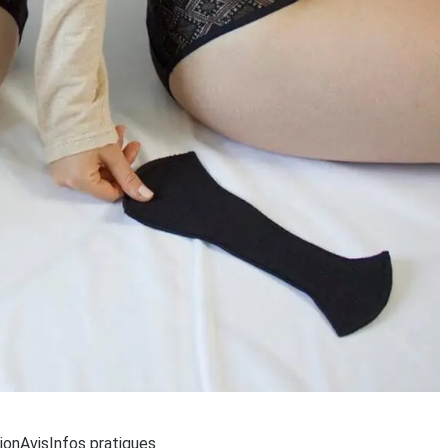
argement...
ion
Avis
Infos pratiques