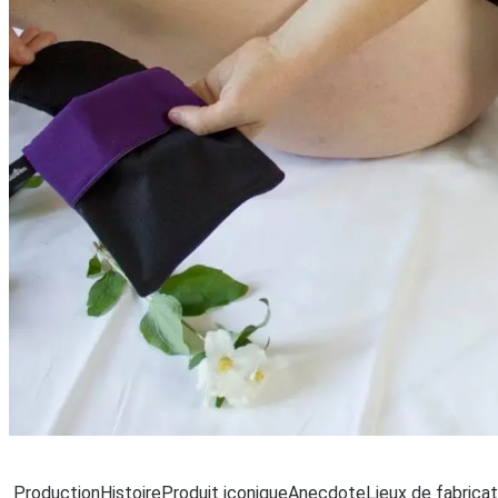
Ch
Production
Histoire
Produit iconique
Anecdote
Lieux de fabricat