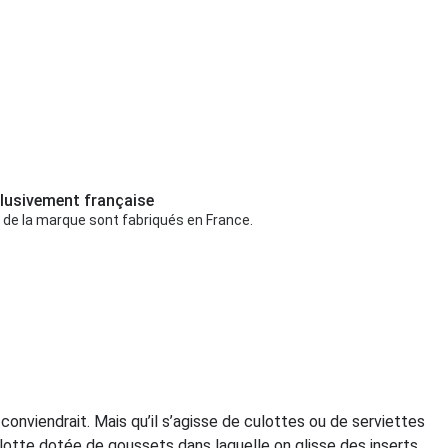
lusivement française
 de la marque sont fabriqués en France.
conviendrait. Mais qu’il s’agisse de culottes ou de serviettes
 culotte dotée de goussets dans laquelle on glisse des inserts