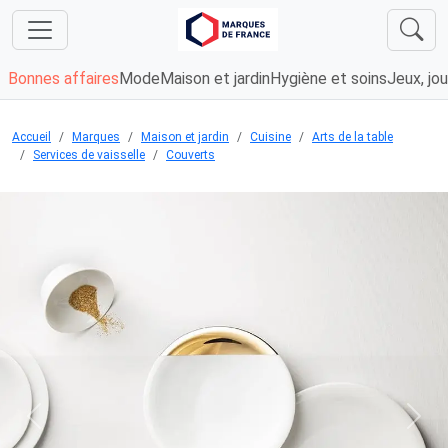
Bonnes affaires
Mode
Maison et jardin
Hygiène et soins
Jeux, jou
Accueil
Marques
Maison et jardin
Cuisine
Arts de la table
Services de vaisselle
Couverts
Chargement...
Previous
Next