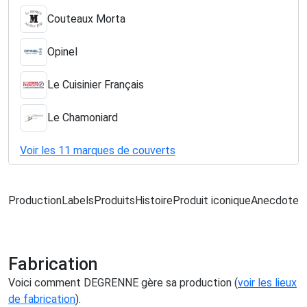
Couteaux Morta
Opinel
Le Cuisinier Français
Le Chamoniard
Voir les 11 marques de couverts
Production
Labels
Produits
Histoire
Produit iconique
Anecdote
L
Fabrication
Voici comment DEGRENNE gère sa production (
voir les lieux
de fabrication
).