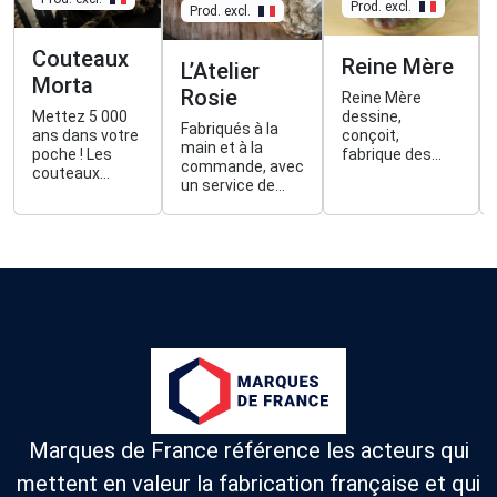
Prod. excl.
Prod. excl.
Couteaux
Reine Mère
L’Atelier
Morta
Rosie
Reine Mère
Mettez 5 000
dessine,
Fabriqués à la
ans dans votre
conçoit,
main et à la
poche ! Les
fabrique des
commande, avec
couteaux
objets et du
un service de
Morta sont
mobilier en
personnalisation,
réalisés à partir
France depuis
L'Atelier Rosie
de chênes en
2006. Son
est une
cours de
objectif est de
coutellerie dont
fossilisation
promouvoir un
les modèles sont
extraits
design
uniques et
artisanalement
responsable
déposés. La
en Brière.
dans le respect
spécialité de
de l'homme et
l'atelier : les
de
manches en
l'environnement.
coquilles
d'huitres et de
moules
Marques de France référence les acteurs qui
concassées.
mettent en valeur la fabrication française et qui