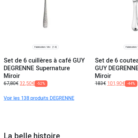
Fabrication: Vire
Fabrication: 
(14)
Set de 6 cuillères à café GUY
Set de 6 coute
DEGRENNE Supernature
GUY DEGRENNE 
Miroir
Miroir
67,80
€
32,50
€
183
€
101,90
€
-52%
-44%
Voir les 138 produits DEGRENNE
La belle histoire