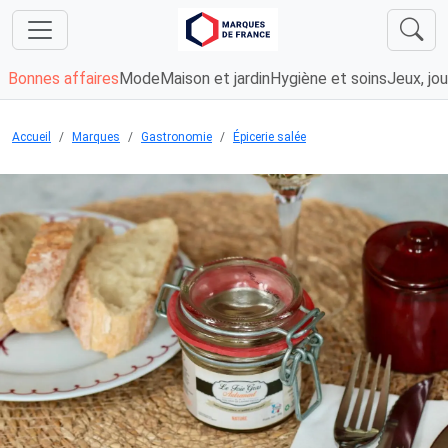
Bonnes affaires
Mode
Maison et jardin
Hygiène et soins
Jeux, jou
Accueil
Marques
Gastronomie
Épicerie salée
Chargement...