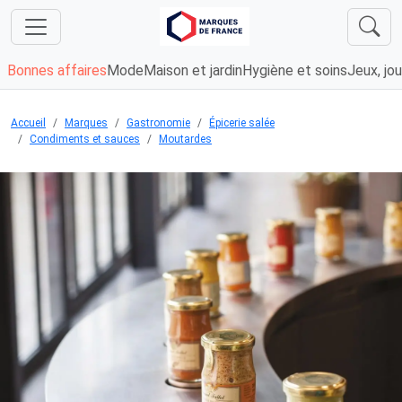
Bonnes affaires
Mode
Maison et jardin
Hygiène et soins
Jeux, jou
Accueil
Marques
Gastronomie
Épicerie salée
Condiments et sauces
Moutardes
Chargement...