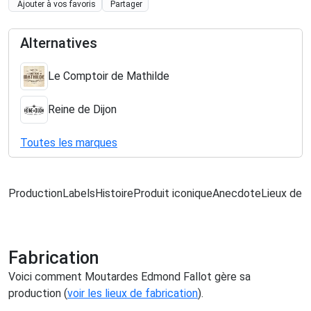
Ajouter à vos favoris
Partager
Alternatives
Le Comptoir de Mathilde
Reine de Dijon
Toutes les marques
Production
Labels
Histoire
Produit iconique
Anecdote
Lieux de f
Fabrication
Voici comment Moutardes Edmond Fallot gère sa
production (
voir les lieux de fabrication
).