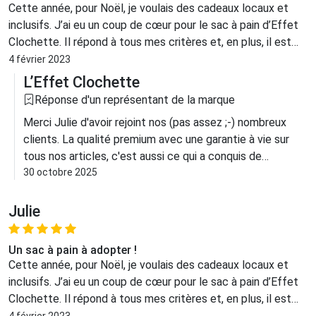
Cette année, pour Noël, je voulais des cadeaux locaux et
inclusifs. J’ai eu un coup de cœur pour le sac à pain d’Effet
Clochette. Il répond à tous mes critères et, en plus, il est
chic ! Idée cadeau qui a fait sensation, je recommande !
4 février 2023
L’Effet Clochette
Réponse d'un représentant de la marque
Merci Julie d'avoir rejoint nos (pas assez ;-) nombreux
clients. La qualité premium avec une garantie à vie sur
tous nos articles, c'est aussi ce qui a conquis de
nombreux M.O.F. et grands chefs étoilés qui nous font
30 octobre 2025
confiance
Julie
Un sac à pain à adopter !
Cette année, pour Noël, je voulais des cadeaux locaux et
inclusifs. J’ai eu un coup de cœur pour le sac à pain d’Effet
Clochette. Il répond à tous mes critères et, en plus, il est
chic ! Idée cadeau qui a fait sensation, je recommande !
4 février 2023