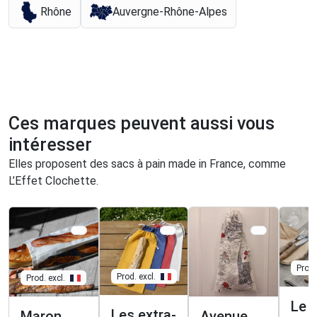
Rhône
Auvergne-Rhône-Alpes
Ces marques peuvent aussi vous
intéresser
Elles proposent des sacs à pain made in France, comme
L’Effet Clochette.
Prod.
Prod. excl.
Prod. excl.
Le L
Les extra-
Maron
Avenue