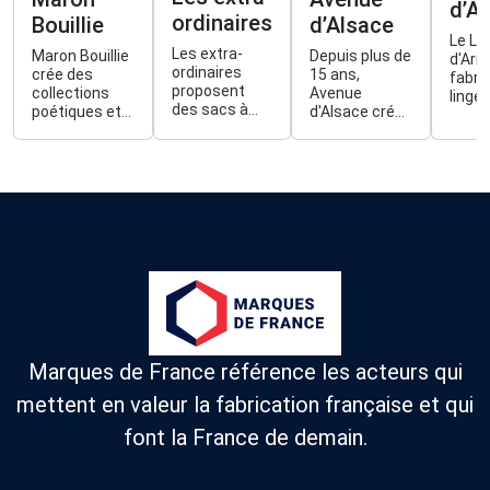
d’Ar
ordinaires
Bouillie
d’Alsace
Le Lin
Les extra-
Maron Bouillie
Depuis plus de
d'Ari
ordinaires
crée des
15 ans,
fabri
proposent
collections
Avenue
linge 
des sacs à
poétiques et
d'Alsace crée
maiso
pain en lin
intemporelles,
du linge de
des
fabriqués en
imprimées de
maison, en
acces
Anjou et des
ses
réinterprétant
en lin
objets
photographies
l'ADN alsacien
vos b
durables pour
sur des sacs
avec un style
du
le pain.
et des
épuré et
quoti
rangements
résolument
pour le
contemporain.
quotidien.
Marques de France référence les acteurs qui
mettent en valeur la fabrication française et qui
font la France de demain.