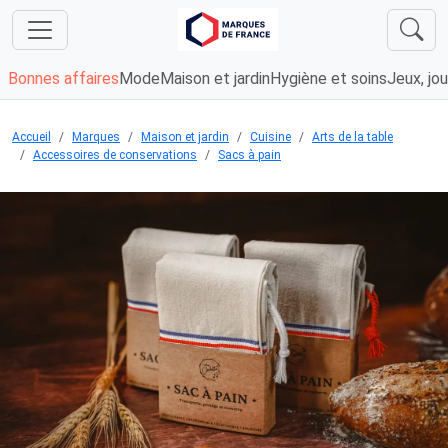
Bonnes affaires
Mode
Maison et jardin
Hygiène et soins
Jeux, jou
Accueil
Marques
Maison et jardin
Cuisine
Arts de la table
Accessoires de conservations
Sacs à pain
Chargement...