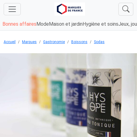
Bonnes affaires
Mode
Maison et jardin
Hygiène et soins
Jeux, jou
Accueil
Marques
Gastronomie
Boissons
Sodas
Chargement...