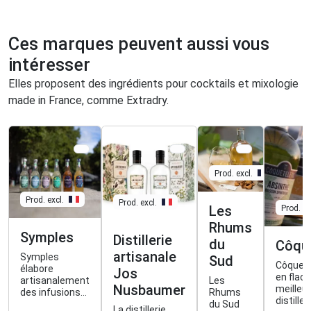
Ces marques peuvent aussi vous
intéresser
Elles proposent des ingrédients pour cocktails et mixologie
made in France, comme Extradry.
Prod. excl.
Prod. excl.
Prod. excl.
Les
Prod. ex
Rhums
Symples
Distillerie
du
Côque
artisanale
Symples
Sud
Côquete
élabore
Jos
en flaco
artisanalement
Les
Nusbaumer
meilleu
des infusions
Rhums
distiller
bio de plantes
du Sud
La distillerie