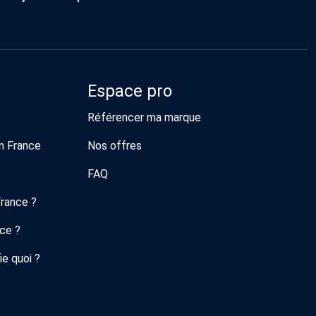
Espace pro
Référencer ma marque
n France
Nos offres
FAQ
France ?
nce ?
ie quoi ?