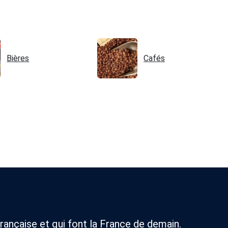
Bières
Cafés
rançaise et qui font la France de demain.