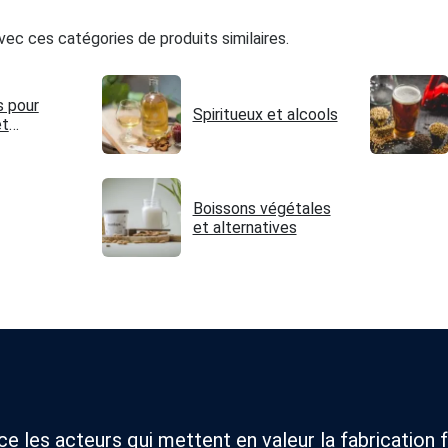
ec ces catégories de produits similaires.
s pour
Spiritueux et alcools
et
Boissons végétales
et alternatives
 les acteurs qui mettent en valeur la fabrication f