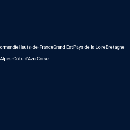
ormandie
Hauts-de-France
Grand Est
Pays de la Loire
Bretagne
Alpes-Côte d'Azur
Corse