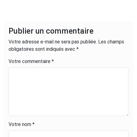
aguerris.Le site Marques de France
est géré en toute indépendance et
n’appartient à aucune entreprise
privée. Toutes les recherches
Publier un commentaire
effectuées et tous les contenus
Votre adresse e-mail ne sera pas publiée.
Les champs
rédigés répondent à un unique
obligatoires sont indiqués avec
*
objectif : promouvoir les marques qui
contribuent à l'économie française et
Votre commentaire *
permettent de limiter notre impact
environnemental.
Votre nom *