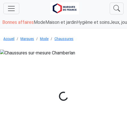
Bonnes affaires
Mode
Maison et jardin
Hygiène et soins
Jeux, jou
Accueil
Marques
Mode
Chaussures
Chargement...