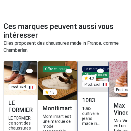
Ces marques peuvent aussi vous
intéresser
Elles proposent des chaussures made in France, comme
Chamberlan.
Offre en cours
La marque du mois
Offre en cours
4.3
Prod. excl.
Prod. excl.
Prod. excl
4.5
1083
LE
Max
Montlimart
1083
FORMIER
Vince
cultive le
Montlimart est
LE FORMIER,
jeans
Max Vinc
une marque de
ce sont des
made in
est un
mode
chaussures
France, du
fabrican