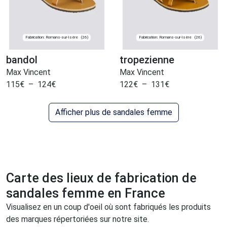
Fabrication: Romans-sur-Isère
Fabrication: Romans-sur-Isère
(26)
(26)
bandol
tropezienne
Max Vincent
Max Vincent
115
€
–
124
€
122
€
–
131
€
Afficher plus de sandales femme
Carte des lieux de fabrication de
sandales femme en France
Visualisez en un coup d'oeil où sont fabriqués les produits
des marques répertoriées sur notre site.