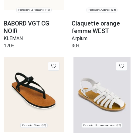
Fabrication: La Romagne
Fabrication: Augignac
(49)
(24)
BABORD VGT CG
Claquette orange
NOIR
femme WEST
KLEMAN
Airplum
170
€
30
€
Fabrication: Vinay
Fabrication: Romans-sur-Isère
(38)
(26)