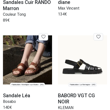
Sandales Cuir RANDO
diane
Marron
Max Vincent
134
€
Couleur Tong
89
€
Fabrication: Montigné sur Moine
Fabrication: La Romagne
(49)
(49)
Sandale Léa
BABORD VGT CG
NOIR
Bosabo
140
€
KLEMAN