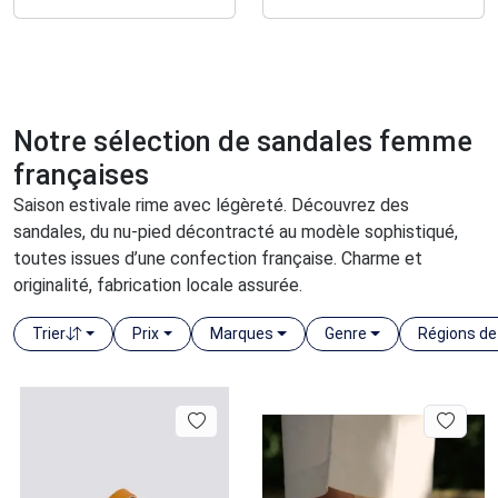
depuis 1975.
l'entreprise familiale
Cléon. Évoluant avec
succès, KLEMAN allie
tradition et innovation,
passant du style
workwear à une influence
majeure dans le
Notre sélection de sandales femme
streetwear.
françaises
Saison estivale rime avec légèreté. Découvrez des
sandales, du nu-pied décontracté au modèle sophistiqué,
toutes issues d’une confection française. Charme et
originalité, fabrication locale assurée.
Trier
Prix
Marques
Genre
Régions de