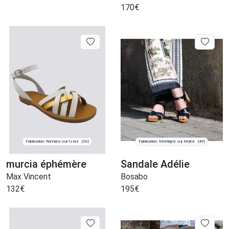
170
€
Fabrication: Romans-sur-Isère
Fabrication: Montigné sur Moine
(26)
(49)
murcia éphémère
Sandale Adélie
Max Vincent
Bosabo
132
€
195
€