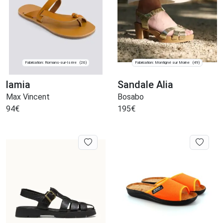
Fabrication: Romans-sur-Isère
Fabrication: Montigné sur Moine
(26)
(49)
lamia
Sandale Alia
Max Vincent
Bosabo
94
€
195
€