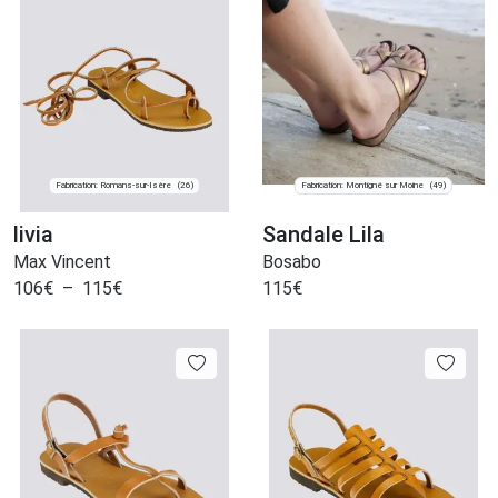
Fabrication: Romans-sur-Isère
Fabrication: Montigné sur Moine
(26)
(49)
livia
Sandale Lila
Max Vincent
Bosabo
106
€
–
115
€
115
€