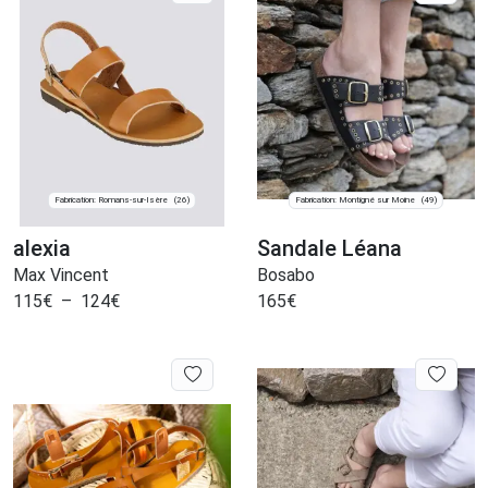
Fabrication: Romans-sur-Isère
Fabrication: Montigné sur Moine
(26)
(49)
alexia
Sandale Léana
Max Vincent
Bosabo
115
€
–
124
€
165
€