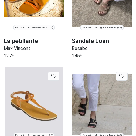
Fabrication: Romans-sur-Isère
Fabrication: Montigné sur Moine
(26)
(49)
La pétillante
Sandale Loan
Max Vincent
Bosabo
127
€
145
€
Fabrication: Romans-sur-Isère
Fabrication: Montigné sur Moine
(26)
(49)