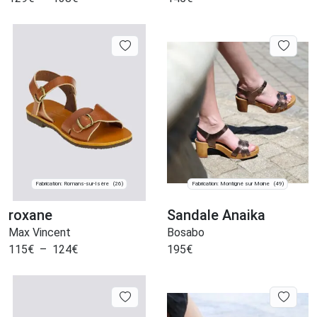
Fabrication: Romans-sur-Isère
Fabrication: Montigné sur Moine
(26)
(49)
roxane
Sandale Anaika
Max Vincent
Bosabo
115
€
–
124
€
195
€