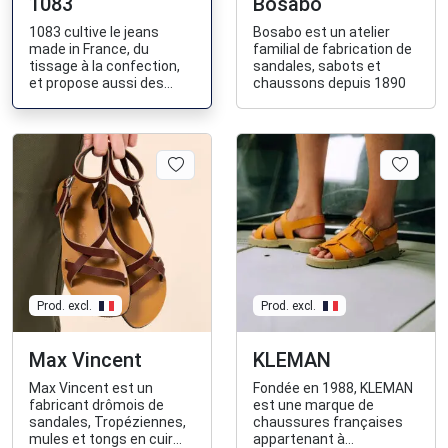
1083
Bosabo
1083 cultive le jeans
Bosabo est un atelier
made in France, du
familial de fabrication de
tissage à la confection,
sandales, sabots et
et propose aussi des
chaussons depuis 1890
vêtements et baskets
fabriqués en France.
Prod. excl.
Prod. excl.
Max Vincent
KLEMAN
Max Vincent est un
Fondée en 1988, KLEMAN
fabricant drômois de
est une marque de
sandales, Tropéziennes,
chaussures françaises
mules et tongs en cuir
appartenant à