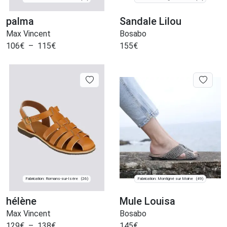
palma
Sandale Lilou
Max Vincent
Bosabo
106
€
–
115
€
155
€
Fabrication: Romans-sur-Isère
Fabrication: Montigné sur Moine
(26)
(49)
hélène
Mule Louisa
Max Vincent
Bosabo
129
€
–
138
€
145
€