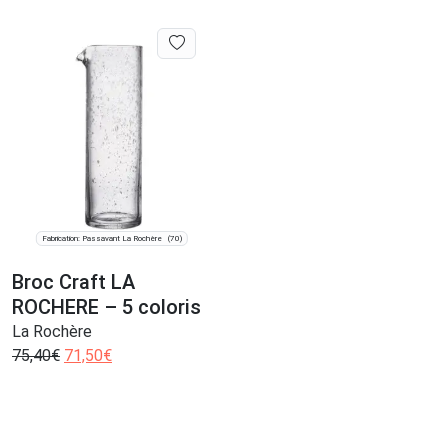
Fabrication: Passavant La Rochère
(70)
Broc Craft LA
ROCHERE – 5 coloris
La Rochère
75,40
€
71,50
€