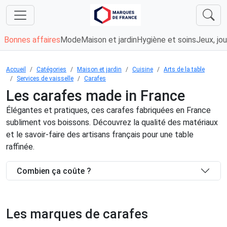
Bonnes affaires
Mode
Maison et jardin
Hygiène et soins
Jeux, jou
Accueil
Catégories
Maison et jardin
Cuisine
Arts de la table
Services de vaisselle
Carafes
Les carafes made in France
Élégantes et pratiques, ces carafes fabriquées en France
subliment vos boissons. Découvrez la qualité des matériaux
et le savoir-faire des artisans français pour une table
raffinée.
Combien ça coûte ?
Les marques de carafes