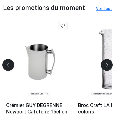
Les promotions du moment
Voir tout
Fabrication: Vire
Fabrication: Passavant 
(14)
Crémier GUY DEGRENNE
Broc Craft LA 
Newport Cafeterie 15cl en
coloris