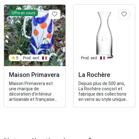
Offre en cours
Prod. excl.
5
Prod. excl.
Maison Primavera
La Rochère
Maison Primavera est
Depuis plus de 500 ans,
une marque de
La Rochère conçoit et
décoration d'intérieur
fabrique des collections
artisanale et française
en verre au style unique
pour faire de vos
et authentique, qui
intérieurs un espace
habillent les tables
unique, à votre image.
contemporaines, objets
vivants passeurs
d'histoires, qui se vivent
et se partagent au
quotidien.