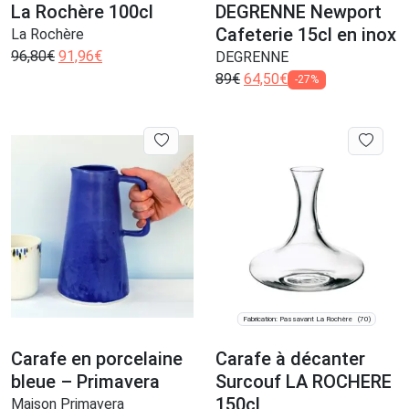
La Rochère 100cl
DEGRENNE Newport
Cafeterie 15cl en inox
La Rochère
96,80
€
91,96
€
DEGRENNE
89
€
64,50
€
-27%
Fabrication: Passavant La Rochère
(70)
Carafe en porcelaine
Carafe à décanter
bleue – Primavera
Surcouf LA ROCHERE
150cl
Maison Primavera