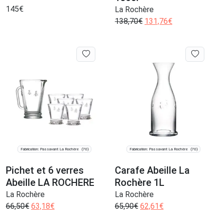
145
€
La Rochère
138,70
€
131,76
€
Fabrication: Passavant La Rochère
Fabrication: Passavant La Rochère
(70)
(70)
Pichet et 6 verres
Carafe Abeille La
Abeille LA ROCHERE
Rochère 1L
La Rochère
La Rochère
66,50
€
63,18
€
65,90
€
62,61
€