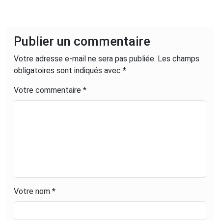
mes convictions : la promotion des
savoir-faire locaux, de l'artisanat et
du fabriqué en France. En tant que
Publier un commentaire
co-fondateur de Marques de France,
Votre adresse e-mail ne sera pas publiée.
je gère au quotidien la technique et le
Les champs
obligatoires sont indiqués avec
marketing pour faire rayonner les
*
alternatives locales et responsables
Votre commentaire *
à travers notre site Internet et notre
application mobile.
Votre nom *