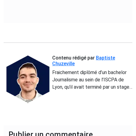
Contenu rédigé par
Baptiste
Chuzeville
Fraichement diplômé d’un bachelor
Journalisme au sein de l’ISCPA de
Lyon, qu’il avait terminé par un stage
de 5 mois au sein de notre rédaction,
Baptiste s’est dirigé vers un master à
l’ISFJ Lyon. Aujourd’hui alternant, il
alimente la page magazine du site.
Publier un commentaire