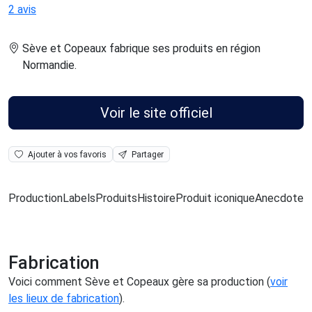
2 avis
Sève et Copeaux fabrique ses produits en région
Normandie
.
Voir le site officiel
Ajouter à vos favoris
Partager
Production
Labels
Produits
Histoire
Produit iconique
Anecdote
L
Fabrication
Voici comment Sève et Copeaux gère sa production (
voir
les lieux de fabrication
).