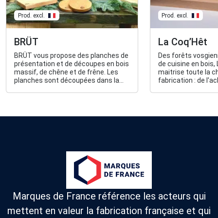
Prod. excl.
Prod. excl.
BRÜT
La Coq’Hêt
BRÜT vous propose des planches de
Des forêts vosgien
présentation et de découpes en bois
de cuisine en bois,
massif, de chêne et de frêne. Les
maitrise toute la c
planches sont découpées dans la
fabrication : de l'ac
masse et emballées dans un pochon
conception, l'usina
en lin réutilisable. Tout provient et
100% autonome, 10
est fabriqué dans un rayon de 40 km
autour de Lille.
Marques de France référence les acteurs qui
mettent en valeur la fabrication française et qui