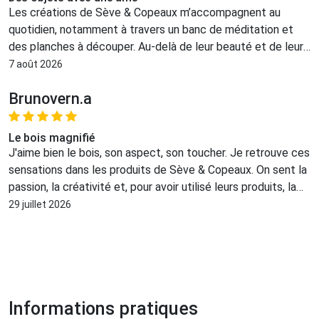
Les créations de Sève & Copeaux m’accompagnent au
quotidien, notamment à travers un banc de méditation et
des planches à découper. Au-delà de leur beauté et de leur
qualité, ce qui me touche est le soin et la réflexion qui
7 août 2026
habitent chaque pièce. Rien n’est simplement fabriqué : le
Brunovern.a
bois est observé, choisi, respecté, puis transformé sans lui
faire perdre son caractère. J’apprécie particulièrement leur
capacité à imaginer des créations uniques et sur mesure, où
Le bois magnifié
leur inventivité rencontre les envies de chacun. Des objets
J'aime bien le bois, son aspect, son toucher. Je retrouve ces
qui ont une âme, une vraie identité, et qui sont faits pour
sensations dans les produits de Sève & Copeaux. On sent la
durer.
passion, la créativité et, pour avoir utilisé leurs produits, la
qualité professionnelle du travail. Chaque pièce de bois,
29 juillet 2026
matière vivante, est unique et reçoit un travail spécifique,
adapté. Leur savoir faire donne des objets durables avec
une vraie identité.
Informations pratiques