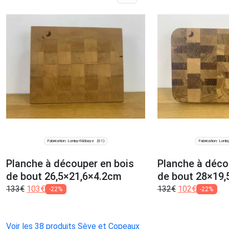
Fabrication: Lonlay-l'Abbaye
Fabrication: Lonla
(61)
Planche à découper en bois
Planche à déco
de bout 26,5×21,6×4.2cm
de bout 28×19
133
€
103
€
132
€
102
€
-22%
-22%
Voir les 38 produits Sève et Copeaux