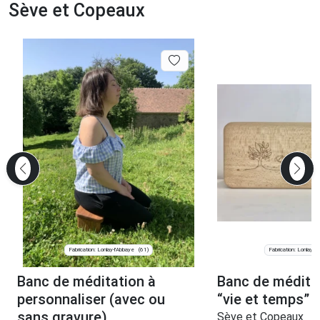
Sève et Copeaux
Fabrication: Lonlay-l'Abbaye
Fabrication: Lonlay-l
(61)
Banc de méditation à
Banc de médita
personnaliser (avec ou
“vie et temps”
sans gravure)
Sève et Copeaux