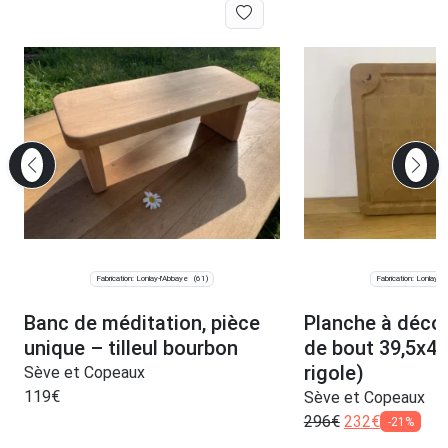
Fabrication: Lonlay-l'Abbaye
Fabrication: Lonlay-l
(61)
Banc de méditation, pièce
Planche à déco
unique – tilleul bourbon
de bout 39,5x4
rigole)
Sève et Copeaux
119
€
Sève et Copeaux
296
€
232
€
-21%