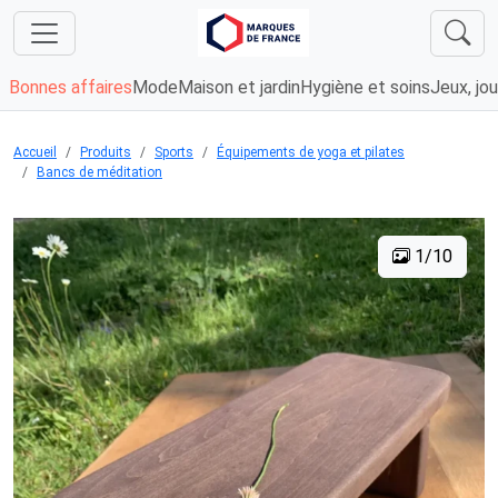
Bonnes affaires
Mode
Maison et jardin
Hygiène et soins
Jeux, jou
Accueil
Produits
Sports
Équipements de yoga et pilates
Bancs de méditation
1/10