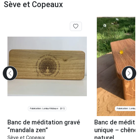
Sève et Copeaux
Fabrication: Lonlay-l'Abbaye
Fabrication: Lonlay-l
(61)
Banc de méditation gravé
Banc de méditat
“mandala zen”
unique – chêne
naturel
Sève et Copeaux