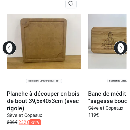
Fabrication: Lonlay-l'Abbaye
Fabrication: Lonlay-l
(61)
Planche à découper en bois
Banc de médita
de bout 39,5x40x3cm (avec
“sagesse boud
rigole)
Sève et Copeaux
119
€
Sève et Copeaux
296
€
232
€
-21%