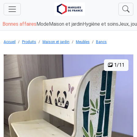
Bonnes affaires
Mode
Maison et jardin
Hygiène et soins
Jeux, jou
Accueil
Produits
Maison et jardin
Meubles
Bancs
1/11