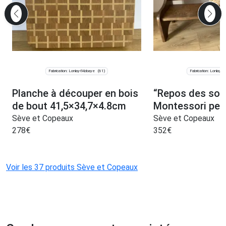
Fabrication: Lonlay-l'Abbaye
Fabrication: Lonlay-l
(61)
Planche à découper en bois
“Repos des son
de bout 41,5×34,7×4.8cm
Montessori per
Sève et Copeaux
Sève et Copeaux
278
€
352
€
Voir les 37 produits Sève et Copeaux