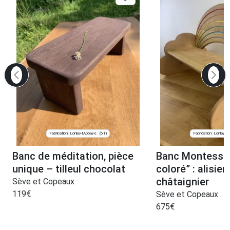
Fabrication: Lonlay-l'Abbaye
Fabrication: Lonlay-l
(61)
Banc de méditation, pièce
Banc Montessor
unique – tilleul chocolat
coloré” : alisier
châtaignier
Sève et Copeaux
119
€
Sève et Copeaux
675
€