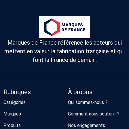
singularité
fabriqués
Cléon.
fabriqués à
dans leur
en France.
Évoluant
moins de
style.
avec
2000kms dont
succès,
80% de made in
KLEMAN a
France, dans
tradition
des matières
innovatio
plus durables
passant 
(naturelles, bio,
Marques de France référence les acteurs qui
style
recyclées) et
workwea
qui parraine
mettent en valeur la fabrication française et qui
une
des abeilles de
influence
la région
font la France de demain.
majeure
nantaise.
dans le
streetwe
Rubriques
À propos
Catégories
Qui sommes-nous ?
Marques
Comment nous soutenir ?
Produits
Nos engagements