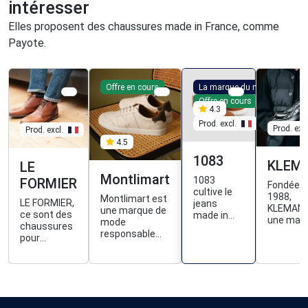
intéresser
Elles proposent des chaussures made in France, comme
Payote.
Offre en cours
La marque du mois
Offre en cours
4.3
Prod. excl.
Prod. excl
Prod. excl.
4.5
1083
KLEM
LE
Montlimart
1083
FORMIER
Fondée e
cultive le
1988,
Montlimart est
LE FORMIER,
jeans
KLEMAN 
une marque de
ce sont des
made in
une mar
mode
chaussures
France, du
de
responsable
pour
tissage à la
chaussu
qui propose
hommes qui
confection,
français
des
veulent à la
et propose
apparten
vêtements,
fois de la
aussi des
à
chaussures et
simplicité et
vêtements
l'entrepr
accessoires
de la
et baskets
familiale
pour homme