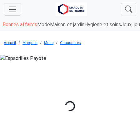
Bonnes affaires
Mode
Maison et jardin
Hygiène et soins
Jeux, jou
Accueil
Marques
Mode
Chaussures
Chargement...