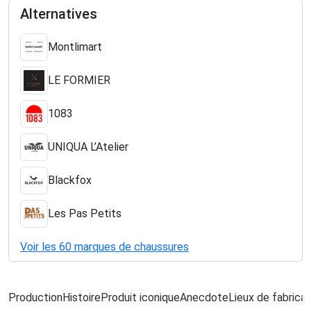
Alternatives
Montlimart
LE FORMIER
1083
UNIQUA L’Atelier
Blackfox
Les Pas Petits
Voir les 60 marques de chaussures
Production
Histoire
Produit iconique
Anecdote
Lieux de fabricat