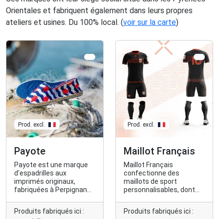
Orientales et fabriquent également dans leurs propres
ateliers et usines. Du 100% local. (
voir sur la carte
)
Prod. excl.
Prod. excl.
Payote
Maillot Français
Payote est une marque
Maillot Français
d'espadrilles aux
confectionne des
imprimés originaux,
maillots de sport
fabriquées à Perpignan
personnalisables, dont
dans les ateliers de la
une version en fibres
marque, ouvert en
textiles recyclées.
Produits fabriqués ici :
Produits fabriqués ici :
semaine au grand public