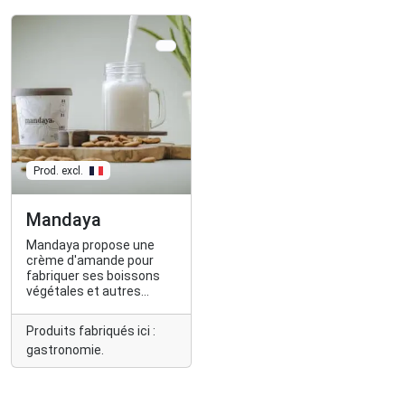
Prod. excl.
Mandaya
Mandaya propose une
crème d'amande pour
fabriquer ses boissons
végétales et autres
recettes à partir
d'amandes cultivées
Produits fabriqués ici :
dans les Pyrénées
gastronomie.
Orientales.