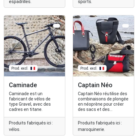
espadrilles.
sports.
pour apprendre à
confectionner sa propre
paire d'espadrilles.
Prod. excl.
Prod. excl.
Caminade
Captain Néo
Caminade est un
Captain Néo réutilise des
fabricant de vélos de
combinaisons de plongée
type Gravel, avec des
en néoprène pour créer
cadres en titane.
des sacs et des
accessoires.
Produits fabriqués ici :
Produits fabriqués ici :
vélos.
maroquinerie.