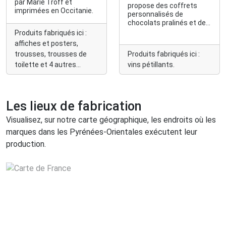
par Marie Troff et
propose des coffrets
imprimées en Occitanie.
personnalisés de
chocolats pralinés et de
ganaches. Ainsi qu'une
Produits fabriqués ici :
innovation : un vin blanc
affiches et posters,
pétillant Chardonnay
trousses, trousses de
Produits fabriqués ici :
avec des extraits
toilette et 4 autres
vins pétillants.
naturels de cacao et de
noisettes.
encore...
Les lieux de fabrication
Visualisez, sur notre carte géographique, les endroits où les
marques dans les Pyrénées-Orientales exécutent leur
production.