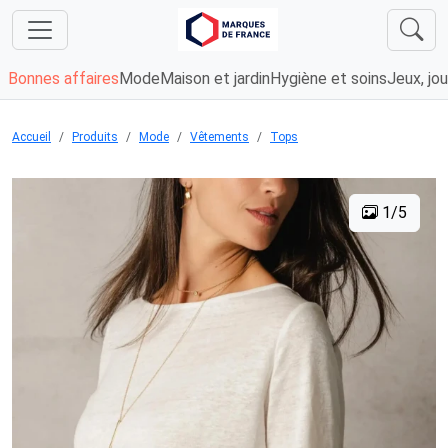
Bonnes affaires
Mode
Maison et jardin
Hygiène et soins
Jeux, jou
Accueil
Produits
Mode
Vêtements
Tops
1/5