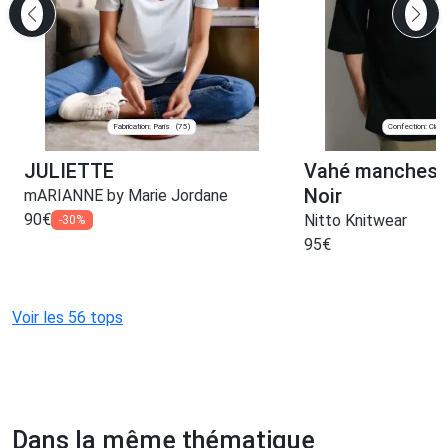
Fabrication: Paris
Confection: Clam
(75)
JULIETTE
Vahé manches 
Noir
mARIANNE by Marie Jordane
90
€
Nitto Knitwear
-30%
95
€
Voir les 56 tops
Dans la même thématique