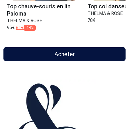
Top chauve-souris en lin
Top col danseu
Paloma
THELMA & ROSE
78
€
THELMA & ROSE
95
€
81
€
-14%
Acheter