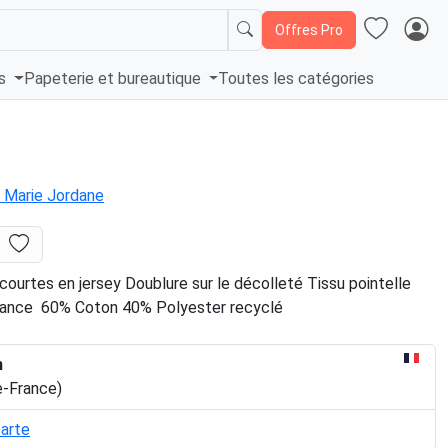
Offres Pro
és
Papeterie et bureautique
Toutes les catégories
Marie Jordane
ourtes en jersey Doublure sur le décolleté Tissu pointelle
rance 60% Coton 40% Polyester recyclé
n
e-France)
carte