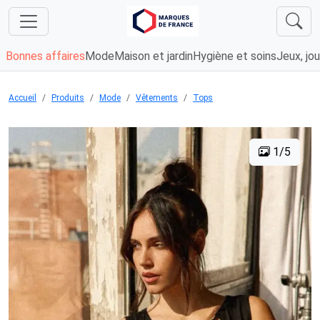
Bonnes affaires
Mode
Maison et jardin
Hygiène et soins
Jeux, jou
Accueil
Produits
Mode
Vêtements
Tops
1/5