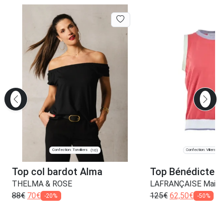
Confection: Torvilliers
Confection: Villers-
(10)
Top col bardot Alma
Top Bénédicte
THELMA & ROSE
LAFRANÇAISE Maille
88
€
70
€
125
€
62,50
€
-20%
-50%