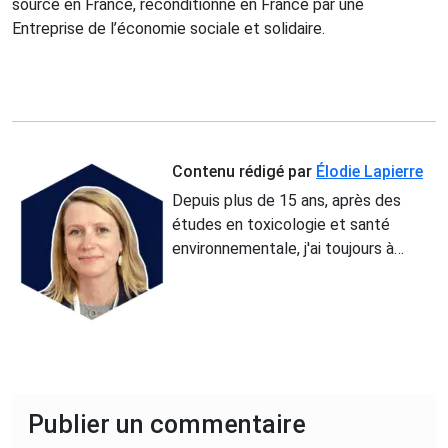
sourcé en France, reconditionné en France par une
Entreprise
de l’économie sociale et solidaire.
Contenu rédigé par
Élodie Lapierre
Depuis plus de 15 ans, après des
études en toxicologie et santé
environnementale, j'ai toujours à
coeur d’informer et sensibiliser les
individus, afin qu’ils soient des
consommateurs avertis et
aguerris.Le site Marques de France
est géré en toute indépendance et
n’appartient à aucune entreprise
privée. Toutes les recherches
Publier un commentaire
effectuées et tous les contenus