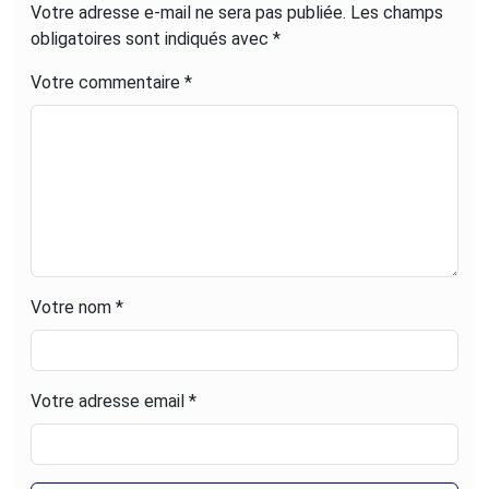
Votre adresse e-mail ne sera pas publiée.
Les champs
rédigés répondent à un unique
obligatoires sont indiqués avec
*
objectif : promouvoir les marques qui
contribuent à l'économie française et
Votre commentaire *
permettent de limiter notre impact
environnemental.
Votre nom *
Votre adresse email *