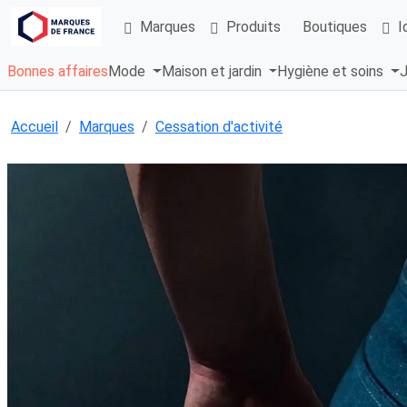
Marques
Produits
Boutiques
I
Bonnes affaires
Mode
Maison et jardin
Hygiène et soins
J
Accueil
Marques
Cessation d'activité