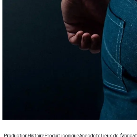
Ch
Production
Histoire
Produit iconique
Anecdote
Lieux de fabricat