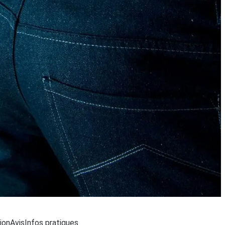
argement...
ion
Avis
Infos pratiques