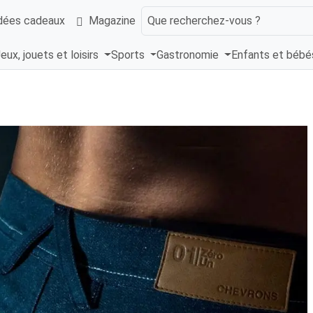
dées cadeaux
Magazine
Que recherchez-vous ?
eux, jouets et loisirs
Sports
Gastronomie
Enfants et béb