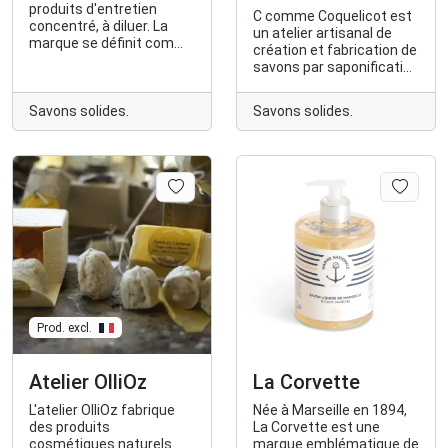
produits d'entretien
C comme Coquelicot est
concentré, à diluer. La
un atelier artisanal de
marque se définit comme
création et fabrication de
une méthode pour choisir
savons par saponification
le bon produit d’entretien,
à froid et d'huiles
au bon dosage, selon
cosmétiques.
votre usage, pour
Savons solides.
Savons solides.
consommer moins et
entretenir mieux.
Prod. excl.
Atelier OlliOz
La Corvette
L'atelier OlliOz fabrique
Née à Marseille en 1894,
des produits
La Corvette est une
cosmétiques naturels
marque emblématique de