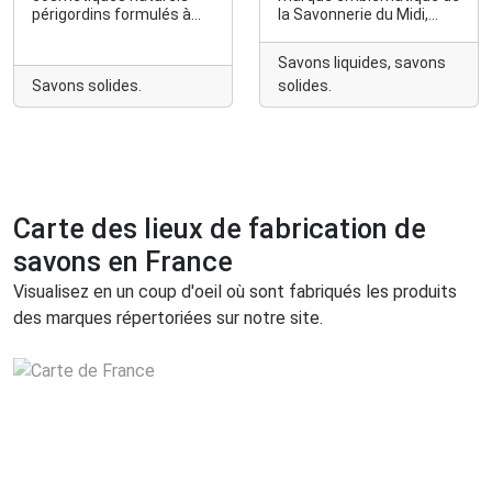
périgordins formulés à
la Savonnerie du Midi,
partir d'huile de noix à
l’une des dernières
Liorac, en Dordogne (24).
véritables savonneries
Savons liquides, savons
La vente se fait
marseillaises encore en
Savons solides.
solides.
majoritairement à la
activité. Elle perpétue un
boutique de Liorac.
savoir-faire ancestral : la
L'Atelier OlliOz s'adresse
fabrication du savon de
également au BtoB (CSE,
Marseille traditionnel, cuit
hôtels et restauration,
au chaudron selon la
etc.).
recette d’origine.
Carte des lieux de fabrication de
savons en France
Visualisez en un coup d'oeil où sont fabriqués les produits
des marques répertoriées sur notre site.