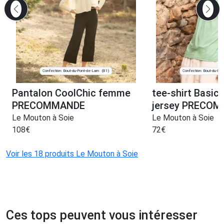
Confection: Bout-du-Pont-de-Larn
Confection: Bout-du-Pon
(81)
Pantalon CoolChic femme
tee-shirt Basi
PRECOMMANDE
jersey PRECO
Le Mouton à Soie
Le Mouton à Soie
108
€
72
€
Voir les 18 produits Le Mouton à Soie
Ces tops peuvent vous intéresser