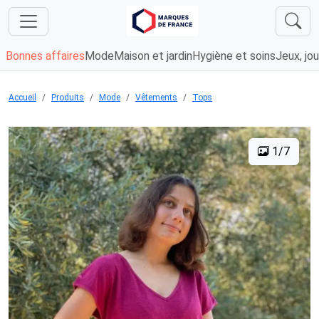
Bonnes affaires
Mode
Maison et jardin
Hygiène et soins
Jeux, jou
Accueil
Produits
Mode
Vêtements
Tops
1/7