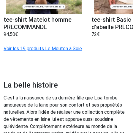
Confection: Bout-du-Pont-de-Larn
Confection: Bout-du-
(81)
tee-shirt Matelot homme
tee-shirt Basi
PRECOMMANDE
d’abeille PRE
94,50
€
72
€
Voir les 19 produits Le Mouton à Soie
La belle histoire
C’est à la naissance de sa dernière fille que Lisa tombe
amoureuse de la laine pour son confort et ses propriétés
naturelles. Alors l’idée de réaliser une collection complète
de vêtements en laine lui est apparue aussi soudaine
qu’évidente. Complètement extérieure au monde de la