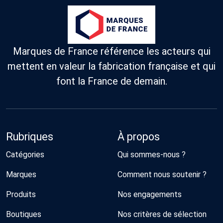
plus durables
en France
(naturelles, bio,
douces,
recyclées) et
durables 
qui parraine
à fleur de
des abeilles de
peau.
la région
Marques de France référence les acteurs qui
nantaise.
mettent en valeur la fabrication française et qui
font la France de demain.
Rubriques
À propos
Catégories
Qui sommes-nous ?
Marques
Comment nous soutenir ?
Produits
Nos engagements
Boutiques
Nos critères de sélection