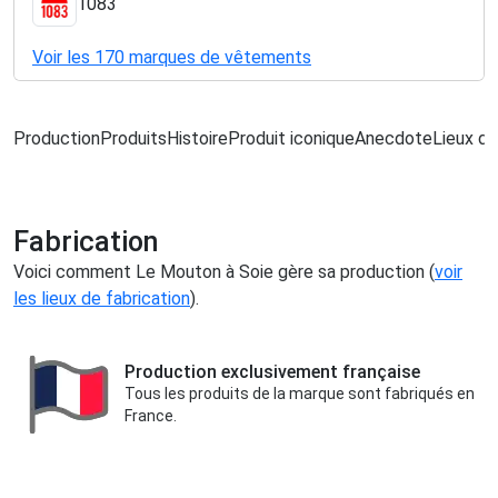
1083
Voir les 170 marques de vêtements
Production
Produits
Histoire
Produit iconique
Anecdote
Lieux de
Fabrication
Voici comment Le Mouton à Soie gère sa production (
voir
les lieux de fabrication
).
Production exclusivement française
Tous les produits de la marque sont fabriqués en
France.