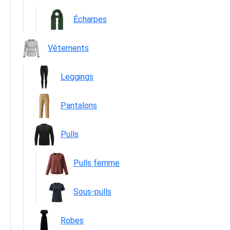
Écharpes
Vêtements
Leggings
Pantalons
Pulls
Pulls femme
Sous-pulls
Robes