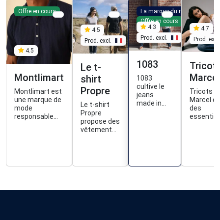
Offre en cours
La marque du mois
Offre en cours
4.3
4.7
4.5
Prod. excl.
Prod. excl
Prod. excl.
4.5
1083
Tricot
Le t-
Montlimart
Marcel
shirt
1083
cultive le
Propre
Montlimart est
Tricots
jeans
une marque de
Marcel c
made in
Le t-shirt
mode
des
France, du
Propre
responsable
essentiel
tissage à la
propose des
qui propose
qui
confection,
vêtements
des
épousent
et propose
conçus
vêtements,
peau :
aussi des
proprement,
chaussures et
débardeu
vêtements
fabriqués
accessoires
T-shirts 
et baskets
en France,
pour homme
coton
fabriqués
100%
fabriqués à
côtelé P
en France.
naturels et
moins de
et pulls e
faits pour
2000kms dont
laine
durer.
80% de made in
Mérinos.
France, dans
Des pièc
des matières
tricotées