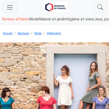
Bonnes affaires
Mode
Maison et jardin
Hygiène et soins
Jeux, jou
Accueil
Marques
Mode
Vêtements
Chargement...
Previous
Next