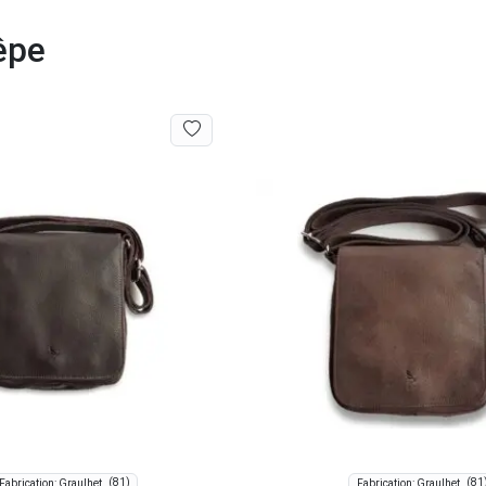
êpe
(81)
(81
Fabrication: Graulhet
Fabrication: Graulhet