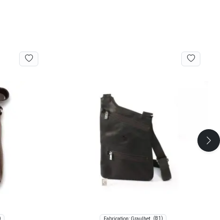
)
(81)
Fabrication: Graulhet