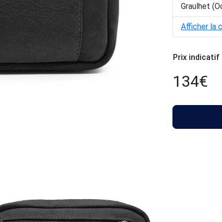
Graulhet (O
Afficher la 
Prix indicatif
134
€