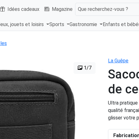
Idées cadeaux
Magazine
Que recherchez-vous ?
eux, jouets et loisirs
Sports
Gastronomie
Enfants et béb
les
La Guêpe
1/7
Sacoc
de ce
Ultra pratique
qualité frança
glisser votre 
Fabricatio