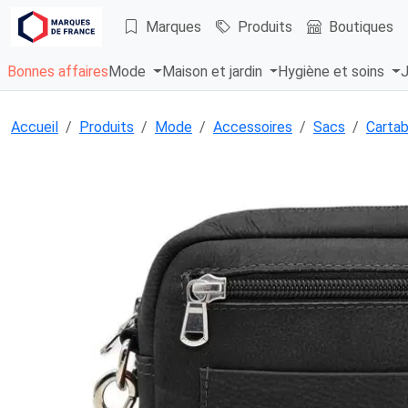
Marques
Produits
Boutiques
Bonnes affaires
Mode
Maison et jardin
Hygiène et soins
J
Accueil
Produits
Mode
Accessoires
Sacs
Cartab