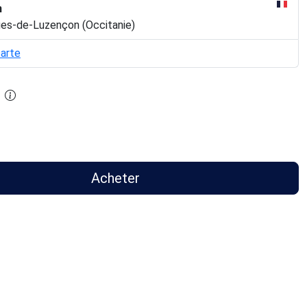
n
ges-de-Luzençon (Occitanie)
carte
Acheter