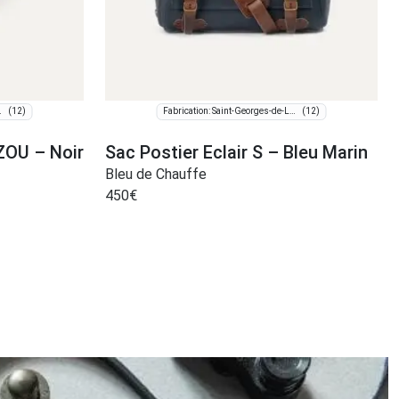
(12)
(12)
de-Luzençon
Fabrication: Saint-Georges-de-Luzençon
ZOU – Noir
Sac Postier Eclair S – Bleu Marin
Bleu de Chauffe
450
€