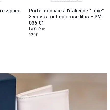
re zippée
Porte monnaie à l’italienne “Luxe”
3 volets tout cuir rose lilas – PM-
036-01
La Guêpe
129
€