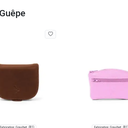
a Guêpe
(81)
(81
Fabrication: Graulhet
Fabrication: Graulhet