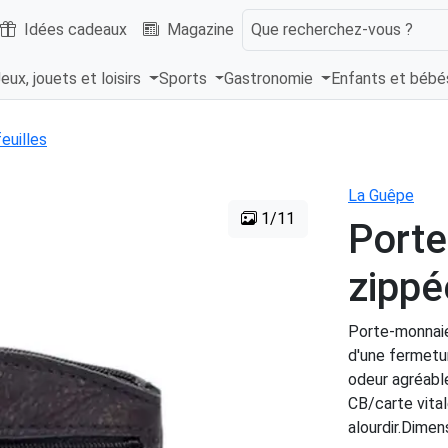
Idées cadeaux
Magazine
Que recherchez-vous ?
eux, jouets et loisirs
Sports
Gastronomie
Enfants et béb
euilles
La Guêpe
1/11
Porte
zippé
Porte-monnaie
d'une fermetur
odeur agréable
CB/carte vita
alourdir.Dimen