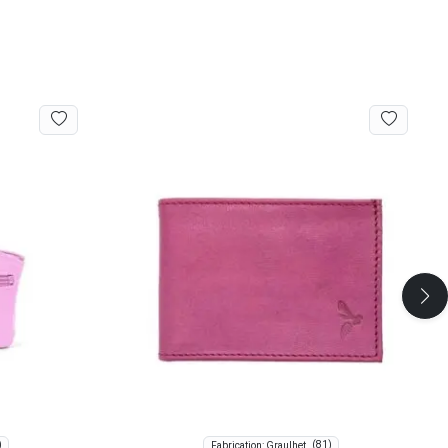
)
(81)
Fabrication: Graulhet