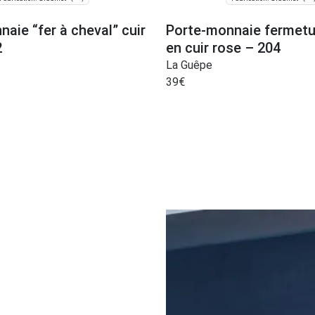
aie “fer à cheval” cuir
Porte-monnaie fermetu
2
en cuir rose – 204
La Guêpe
39
€