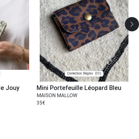
(33)
Confection: Bègles
 de Jouy
Mini Portefeuille Léopard Bleu
MAISON MALLOW
35
€