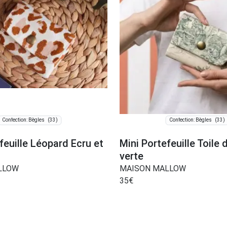
(33)
(33)
Confection: Bègles
Confection: Bègles
feuille Léopard Ecru et
Mini Portefeuille Toile
verte
LLOW
MAISON MALLOW
35
€