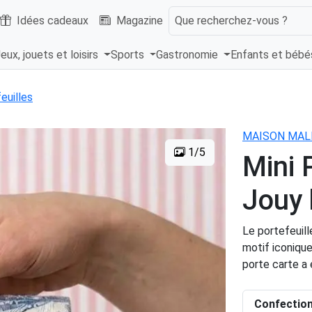
Idées cadeaux
Magazine
Que recherchez-vous ?
eux, jouets et loisirs
Sports
Gastronomie
Enfants et béb
euilles
MAISON MA
1/5
Mini 
Jouy 
Le portefeuille
motif iconique
porte carte a 
Confectio