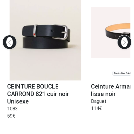
Fabrication: Saint-J
CEINTURE BOUCLE
Ceinture Arman
CARROND 821 cuir noir
lisse noir
Unisexe
Daguet
114
€
1083
59
€