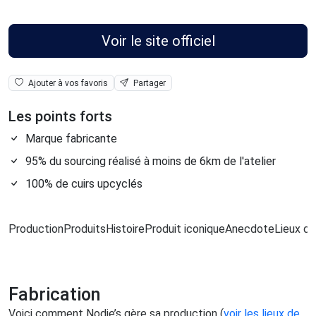
Voir le site officiel
Ajouter à vos favoris
Partager
Les points forts
Marque fabricante
95% du sourcing réalisé à moins de 6km de l'atelier
100% de cuirs upcyclés
Production
Produits
Histoire
Produit iconique
Anecdote
Lieux de
Fabrication
Voici comment Nodie’s gère sa production (
voir les lieux de