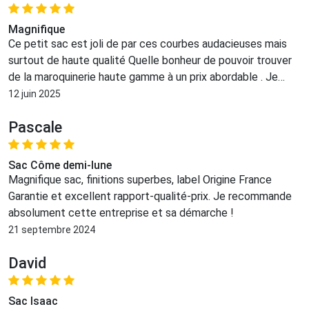
Magnifique
Ce petit sac est joli de par ces courbes audacieuses mais
surtout de haute qualité Quelle bonheur de pouvoir trouver
de la maroquinerie haute gamme à un prix abordable . Je
crois qu'il va se faire remarquer dans mon entourage je ne
12 juin 2025
manquerais pas d'en parler autour de moi.
Pascale
Sac Côme demi-lune
Magnifique sac, finitions superbes, label Origine France
Garantie et excellent rapport-qualité-prix. Je recommande
absolument cette entreprise et sa démarche !
21 septembre 2024
David
Sac Isaac