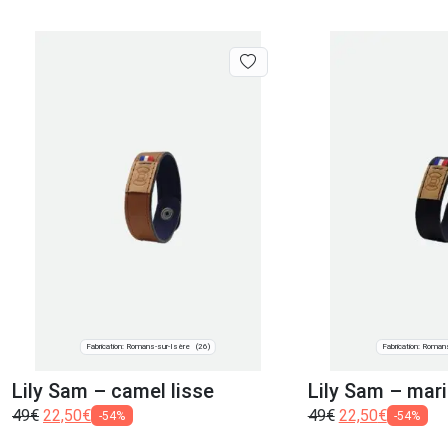
Fabrication: Romans-sur-Isère
Fabrication: Roman
(26)
Lily Sam – camel lisse
Lily Sam – mari
49
€
22,50
€
49
€
22,50
€
-54%
-54%