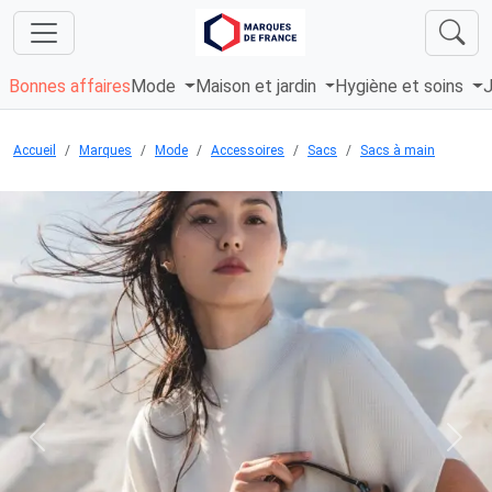
Bonnes affaires
Mode
Maison et jardin
Hygiène et soins
J
Accueil
Marques
Mode
Accessoires
Sacs
Sacs à main
Chargement...
Previous
Next